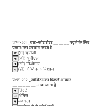
प्रश्न-201:_
बार-कोड रीडर ______ पढ़ने के लिए
प्रकाश का उपयोग करते हैं
(ए) यूपीसी
(बी) यूपीएस
(सी) पीओएस
(डी) ऑप्टिकल निशान
प्रश्न-202:_
मॉनिटर का डिस्प्ले आकार
_________ मापा जाता है
तिरछे।
क्षैतिज।
लंबवत।