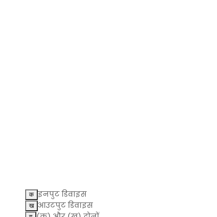
इनपुट डिवाइस
आउटपुट डिवाइस
(क) और (ख) दोनों