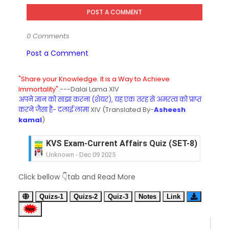
POST A COMMENT
0 Comments
Post a Comment
"Share your Knowledge. It is a Way to Achieve
Immortality".
---Dalai Lama XIV
अपने ज्ञान को साझा करना (शेयर), यह एक तरह से अमरत्व को प्राप्त
करने जैसा है- दलाई लामा
XIV (Translated By-
Asheesh
kamal
)
KVS Exam-Current Affairs Quiz (SET-8) in Engli
Unknown
-
Dec 09 2025
KVS Exam-Current Affairs Quiz (SET-7) in Hindi
Click bellow 👇tab and Read More
Unknown
-
Dec 08 2025
KVS Exam-Current Affairs Quiz (SET-6) in Engli
Quizs-1
Quizs-2
Quiz-3
Notes
Link
Unknown
-
Dec 07 2025
KVS Exam-Current Affairs Quiz (SET-5) in Hindi
Unknown
-
Dec 06 2025