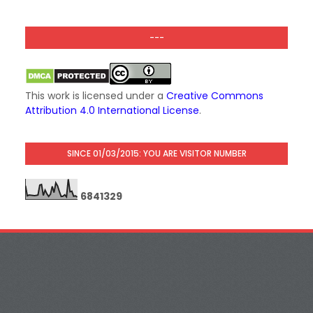
---
This work is licensed under a
Creative Commons
Attribution 4.0 International License
.
SINCE 01/03/2015: YOU ARE VISITOR NUMBER
6
8
4
1
3
2
9