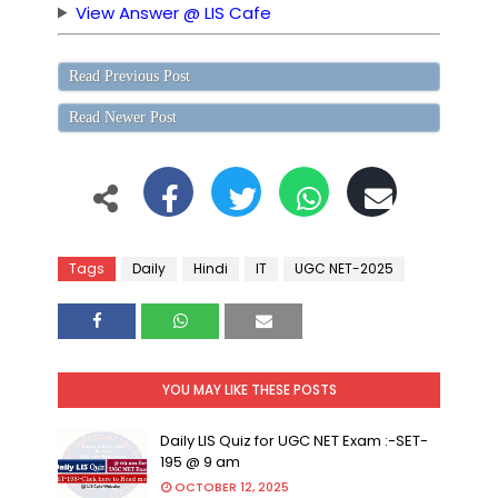
View Answer @ LIS Cafe
Read Previous Post
Read Newer Post
Tags
Daily
Hindi
IT
UGC NET-2025
YOU MAY LIKE THESE POSTS
Daily LIS Quiz for UGC NET Exam :-SET-
195 @ 9 am
OCTOBER 12, 2025