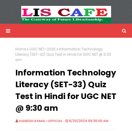
LIS Cafe
Advertisemnet
Home
UGC NET-2025
Information Technology
Literacy (SET-33) Quiz Test in Hindi for UGC NET @ 9:30
am
Information Technology
Literacy (SET-33) Quiz
Test in Hindi for UGC NET
@ 9:30 am
ASHEESH KAMAL-OFFICIAL
9/20/2024 09:30:00 AM