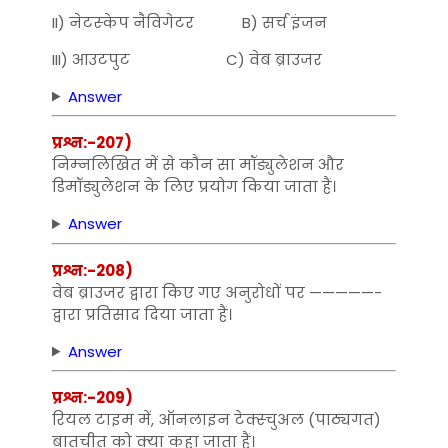
II) नेटस्‍केप नैविगेटर B) सर्च इंजन
III) आउटपुट C) वेब ब्राउजर
Answer
प्रश्न:-207)
निम्‍नलिखित में से कौन सा मॉड्युलेशन और
डिमॉड्युलेशन के लिए प्रयोग किया जाता हैं।
Answer
प्रश्न:-208)
वेब ब्राउजर द्वारा किए गए अनुरोधों पर —————-
द्वारा प्रतिसाद दिया जाता हैं।
Answer
प्रश्न:-209)
रियल टाइम में, ऑनलाइन टेक्‍स्‍चुअल (पाठ्यगत)
बातचीत को क्‍या कहा जाता हैं।