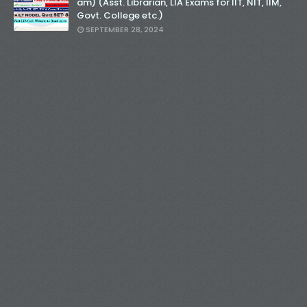
am) (Asst. Librarian, LIA Exams for IIT, NIT, IIM,
Govt. College etc.)
SEPTEMBER 28, 2024