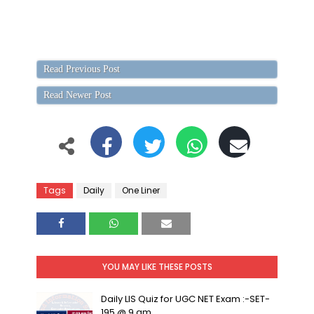
Read Previous Post
Read Newer Post
Tags
Daily
One Liner
YOU MAY LIKE THESE POSTS
Daily LIS Quiz for UGC NET Exam :-SET-
195 @ 9 am