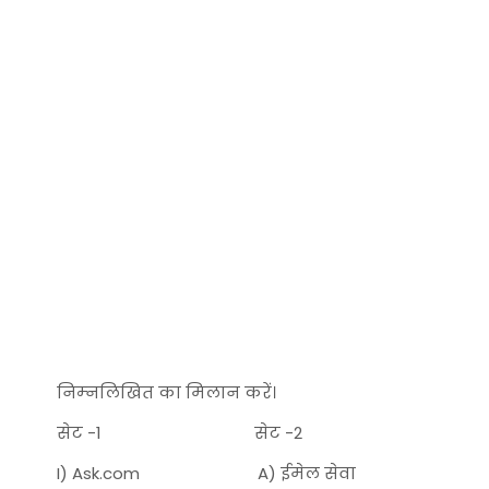
निम्‍नलिखित का मिलान करें।
सेट -1 सेट -2
I) Ask.com A) ईमेल सेवा