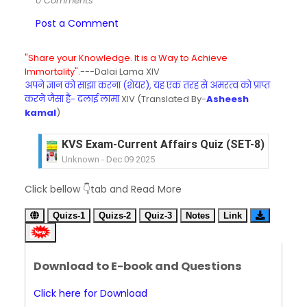
0 Comments
Post a Comment
"Share your Knowledge. It is a Way to Achieve
Immortality".
---Dalai Lama XIV
अपने ज्ञान को साझा करना (शेयर), यह एक तरह से अमरत्व को प्राप्त
करने जैसा है- दलाई लामा
XIV (Translated By-
Asheesh
kamal
)
KVS Exam-Current Affairs Quiz (SET-8) in Engli
Unknown
-
Dec 09 2025
KVS Exam-Current Affairs Quiz (SET-7) in Hindi
Click bellow 👇tab and Read More
Unknown
-
Dec 08 2025
KVS Exam-Current Affairs Quiz (SET-6) in Engli
Quizs-1
Quizs-2
Quiz-3
Notes
Link
Unknown
-
Dec 07 2025
KVS Exam-Current Affairs Quiz (SET-5) in Hindi
Unknown
-
Dec 06 2025
Download to E-book and Questions
KVS Exam-Current Affairs Quiz (SET-4) in Engli
Unknown
-
Dec 05 2025
Click here for Download
KVS Exam-Current Affairs Quiz (SET-3) in Hindi