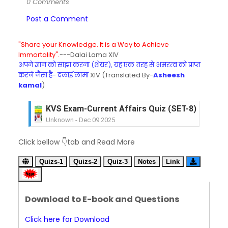
0 Comments
Post a Comment
"Share your Knowledge. It is a Way to Achieve
Immortality".
---Dalai Lama XIV
अपने ज्ञान को साझा करना (शेयर), यह एक तरह से अमरत्व को प्राप्त
करने जैसा है- दलाई लामा
XIV (Translated By-
Asheesh
kamal
)
KVS Exam-Current Affairs Quiz (SET-8) in Engli
Unknown
-
Dec 09 2025
KVS Exam-Current Affairs Quiz (SET-7) in Hindi
Click bellow 👇tab and Read More
Unknown
-
Dec 08 2025
KVS Exam-Current Affairs Quiz (SET-6) in Engli
Quizs-1
Quizs-2
Quiz-3
Notes
Link
Unknown
-
Dec 07 2025
KVS Exam-Current Affairs Quiz (SET-5) in Hindi
Unknown
-
Dec 06 2025
Download to E-book and Questions
KVS Exam-Current Affairs Quiz (SET-4) in Engli
Unknown
-
Dec 05 2025
Click here for Download
KVS Exam-Current Affairs Quiz (SET-3) in Hindi