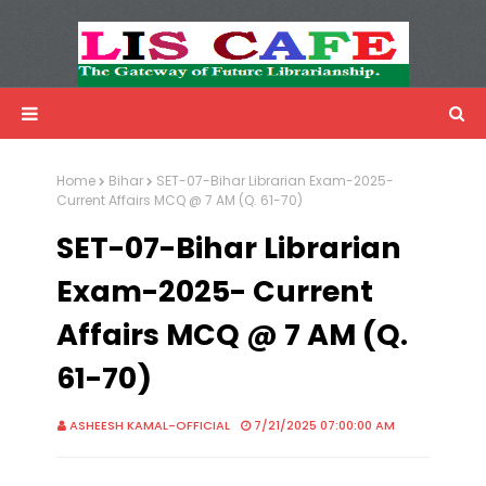
LIS Cafe
Advertisemnet
Home
Bihar
SET-07-Bihar Librarian Exam-2025-
Current Affairs MCQ @ 7 AM (Q. 61-70)
SET-07-Bihar Librarian
Exam-2025- Current
Affairs MCQ @ 7 AM (Q.
61-70)
ASHEESH KAMAL-OFFICIAL
7/21/2025 07:00:00 AM