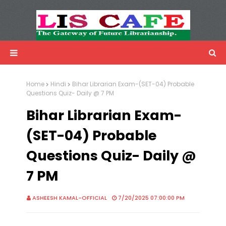
LIS Cafe
Advertisemnet
Home
Hindi
Bihar Librarian Exam-(SET-04) Probable
Questions Quiz- Daily @ 7 PM
Bihar Librarian Exam-
(SET-04) Probable
Questions Quiz- Daily @
7 PM
ASHEESH KAMAL-OFFICIAL
7/20/2025 07:00:00 PM