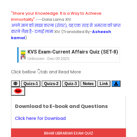
"Share your Knowledge. It is a Way to Achieve
Immortality".
---Dalai Lama XIV
अपने ज्ञान को साझा करना (शेयर), यह एक तरह से अमरत्व को प्राप्त
करने जैसा है- दलाई लामा
XIV (Translated By-
Asheesh
kamal
)
KVS Exam-Current Affairs Quiz (SET-8) in Engli
Unknown
-
Dec 09 2025
KVS Exam-Current Affairs Quiz (SET-7) in Hindi
Click bellow 👇tab and Read More
Unknown
-
Dec 08 2025
KVS Exam-Current Affairs Quiz (SET-6) in Engli
Quizs-1
Quizs-2
Quiz-3
Notes
Link
Unknown
-
Dec 07 2025
KVS Exam-Current Affairs Quiz (SET-5) in Hindi
Unknown
-
Dec 06 2025
Download to E-book and Questions
KVS Exam-Current Affairs Quiz (SET-4) in Engli
Unknown
-
Dec 05 2025
Click here for Download
KVS Exam-Current Affairs Quiz (SET-3) in Hindi
Unknown
-
Dec 04 2025
BIHAR LIBRARIAN EXAM QUIZ
KVS Exam-Current Affairs Quiz (SET-2) in Engli