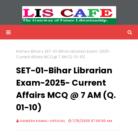
LIS Cafe
Advertisemnet
Home
Bihar
SET-01-Bihar Librarian Exam-2025-
Current Affairs MCQ @ 7 AM (Q. 01-10)
SET-01-Bihar Librarian
Exam-2025- Current
Affairs MCQ @ 7 AM (Q.
01-10)
ASHEESH KAMAL-OFFICIAL
7/15/2025 07:00:00 AM