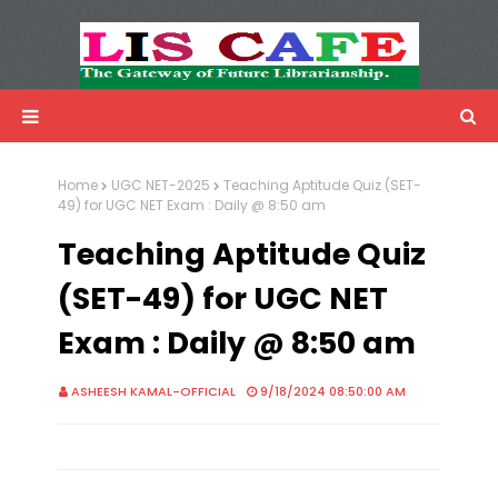
LIS Cafe
Advertisemnet
Home
UGC NET-2025
Teaching Aptitude Quiz (SET-
49) for UGC NET Exam : Daily @ 8:50 am
Teaching Aptitude Quiz
(SET-49) for UGC NET
Exam : Daily @ 8:50 am
ASHEESH KAMAL-OFFICIAL
9/18/2024 08:50:00 AM