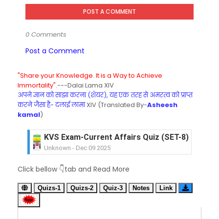
POST A COMMENT
0 Comments
Post a Comment
"Share your Knowledge. It is a Way to Achieve
Immortality".
---Dalai Lama XIV
अपने ज्ञान को साझा करना (शेयर), यह एक तरह से अमरत्व को प्राप्त
करने जैसा है- दलाई लामा
XIV (Translated By-
Asheesh
kamal
)
KVS Exam-Current Affairs Quiz (SET-8) in Engli
Unknown
-
Dec 09 2025
KVS Exam-Current Affairs Quiz (SET-7) in Hindi
Click bellow 👇tab and Read More
Unknown
-
Dec 08 2025
KVS Exam-Current Affairs Quiz (SET-6) in Engli
Quizs-1
Quizs-2
Quiz-3
Notes
Link
Unknown
-
Dec 07 2025
KVS Exam-Current Affairs Quiz (SET-5) in Hindi
Unknown
-
Dec 06 2025