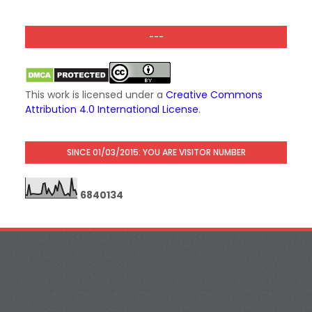
---
This work is licensed under a
Creative Commons
Attribution 4.0 International License
.
SINCE 01/03/2015: YOU ARE VISITOR NUMBER
6
8
4
0
1
3
4