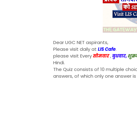
Dear UGC NET aspirants,
Please visit daily at
LIS Cafe
.
please visit Every
सोमवार
,
बुधवार,
शुक्
Hindi.
The Quiz consists of 10 multiple choi
answers, of which only one answer is