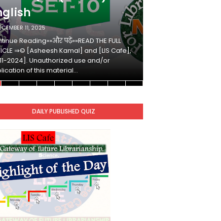
nglish
Hindi
ECEMBER 11, 2025
DECEMBER 10, 2025
tinue Reading»»और पढ़ें»»READ THE FULL
Continue Reading»»औ
ICLE ⇒© [Asheesh Kamal] and [LIS Cafe],
ARTICLE ⇒© [Ashees
11-2024]. Unauthorized use and/or
[2011-2024]. Unaut
lication of this material…
duplication of this 
DAILY PUBLISHED QUIZ