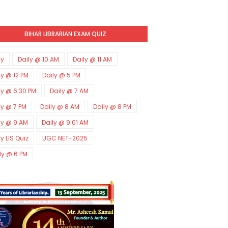
BIHAR LIBRARIAN EXAM QUIZ
ly
Daily @ 10 AM
Daily @ 11 AM
ly @ 12 PM
Daily @ 5 PM
ly @ 6:30 PM
Daily @ 7 AM
ly @ 7 PM
Daily @ 8 AM
Daily @ 8 PM
ly @ 9 AM
Daily @ 9:01 AM
ly LIS Quiz
UGC NET-2025
ly @ 6 PM