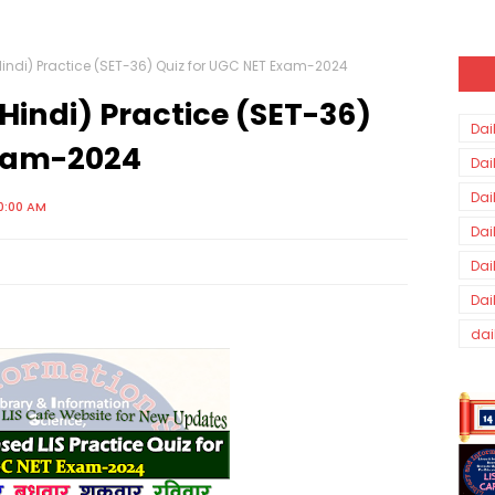
indi) Practice (SET-36) Quiz for UGC NET Exam-2024
Hindi) Practice (SET-36)
Dai
Exam-2024
Dai
Dai
0:00 AM
Dai
Dai
Dai
dai