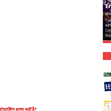
English
E
DECEMBER 03, 2025
D
Continue Reading»»और पढ़ें»»READ THE FULL
Con
ARTICLE ⇒© [Asheesh Kamal] and [LIS Cafe],
ART
[2011-2024]. Unauthorized use and/or
[20
duplication of this material…
dup
ग्रामिंग भाषा नहीं है?