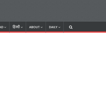
AD
हिन्दी
ABOUT
DAILY