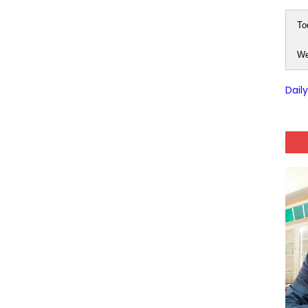
To
We
Dail