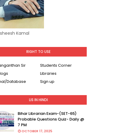
Asheesh Kamal
RIGHT TO USE
Ranganthan Sir
Students Corner
logs
Libraries
nal/Database
Sign up
LIS IN HINDI
Bihar Librarian Exam-(SET-65)
Probable Questions Quiz- Daily @
7 PM
OCTOBER 17, 2025