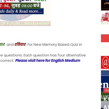
रवार
and
रविवार
for New Memory Based Quiz in
ce questions. Each question has four alternative
 correct.
Please visit here for English Medium
KVS_2025-26
K
KVS Exam-Current
K
Affairs Quiz (SET-2) in
Af