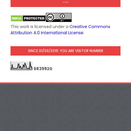
---
This work is licensed under a
Creative Commons
Attribution 4.0 International License
.
SINCE 01/03/2015: YOU ARE VISITOR NUMBER
6
8
3
9
9
2
0