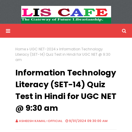
LIS Cafe
Advertisemnet
Home
UGC NET-2024
Information Technology
Literacy (SET-14) Quiz Test in Hindi for UGC NET @ 9:30
am
Information Technology
Literacy (SET-14) Quiz
Test in Hindi for UGC NET
@ 9:30 am
ASHEESH KAMAL-OFFICIAL
9/01/2024 09:30:00 AM