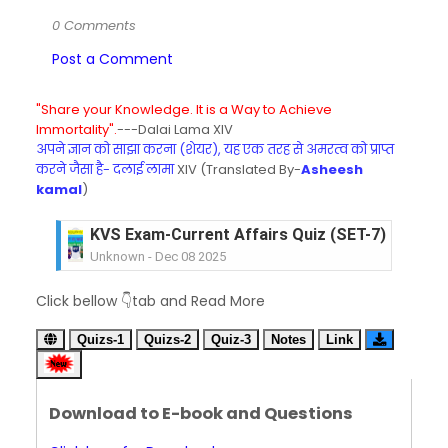
0 Comments
Post a Comment
"Share your Knowledge. It is a Way to Achieve
Immortality".
---Dalai Lama XIV
अपने ज्ञान को साझा करना (शेयर), यह एक तरह से अमरत्व को प्राप्त
करने जैसा है- दलाई लामा
XIV (Translated By-
Asheesh
kamal
)
KVS Exam-Current Affairs Quiz (SET-6) in Engli
Unknown
-
Dec 07 2025
KVS Exam-Current Affairs Quiz (SET-5) in Hindi
Click bellow 👇tab and Read More
Unknown
-
Dec 06 2025
KVS Exam-Current Affairs Quiz (SET-4) in Engli
Quizs-1
Quizs-2
Quiz-3
Notes
Link
Unknown
-
Dec 05 2025
KVS Exam-Current Affairs Quiz (SET-3) in Hindi
Unknown
-
Dec 04 2025
Download to E-book and Questions
KVS Exam-Current Affairs Quiz (SET-2) in Engli
Unknown
-
Dec 03 2025