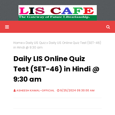
LIS Cafe
Advertisemnet
Home
Daily LIS Quiz
Daily LIS Online Quiz Test (SET-46)
in Hindi @ 9:30 am
Daily LIS Online Quiz
Test (SET-46) in Hindi @
9:30 am
ASHEESH KAMAL-OFFICIAL
9/25/2024 09:30:00 AM