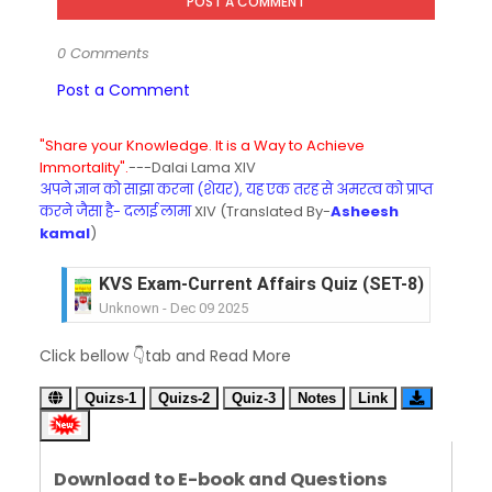
POST A COMMENT
0 Comments
Post a Comment
"Share your Knowledge. It is a Way to Achieve
Immortality".
---Dalai Lama XIV
अपने ज्ञान को साझा करना (शेयर), यह एक तरह से अमरत्व को प्राप्त
करने जैसा है- दलाई लामा
XIV (Translated By-
Asheesh
kamal
)
KVS Exam-Current Affairs Quiz (SET-8) in Engli
Unknown
-
Dec 09 2025
KVS Exam-Current Affairs Quiz (SET-7) in Hindi
Click bellow 👇tab and Read More
Unknown
-
Dec 08 2025
KVS Exam-Current Affairs Quiz (SET-6) in Engli
Quizs-1
Quizs-2
Quiz-3
Notes
Link
Unknown
-
Dec 07 2025
KVS Exam-Current Affairs Quiz (SET-5) in Hindi
Unknown
-
Dec 06 2025
Download to E-book and Questions
KVS Exam-Current Affairs Quiz (SET-4) in Engli