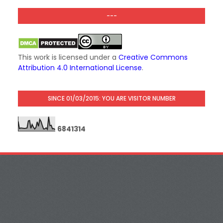
---
This work is licensed under a
Creative Commons
Attribution 4.0 International License
.
SINCE 01/03/2015: YOU ARE VISITOR NUMBER
6
8
4
1
3
1
4