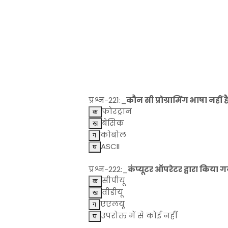
प्रश्न-221:_
कौन सी प्रोग्रामिंग भाषा नहीं ह
फोरट्रान
बेसिक
कोबोल
ASCII
प्रश्न-222:_
कंप्यूटर ऑपरेटर द्वारा किया गय
सीपीयू
वीडीयू
एएलयू
उपरोक्त में से कोई नहीं