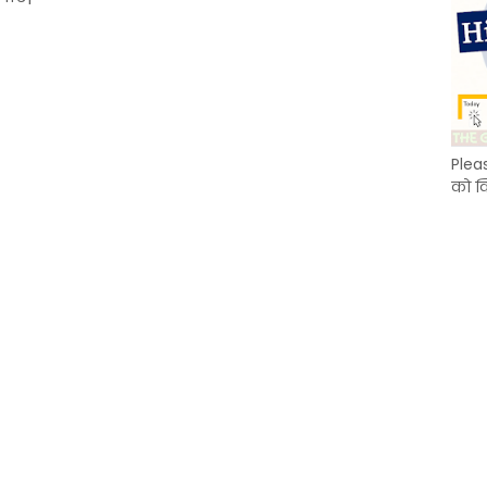
Plea
को क