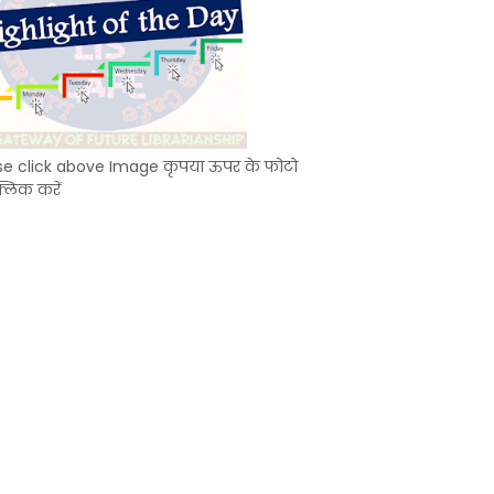
se click above Image कृपया ऊपर के फोटो
्लिक करें