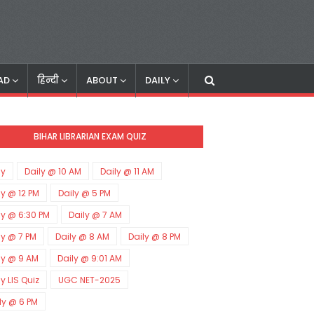
AD
हिन्दी
ABOUT
DAILY
BIHAR LIBRARIAN EXAM QUIZ
ly
Daily @ 10 AM
Daily @ 11 AM
ly @ 12 PM
Daily @ 5 PM
ly @ 6:30 PM
Daily @ 7 AM
ly @ 7 PM
Daily @ 8 AM
Daily @ 8 PM
ly @ 9 AM
Daily @ 9:01 AM
ly LIS Quiz
UGC NET-2025
ly @ 6 PM