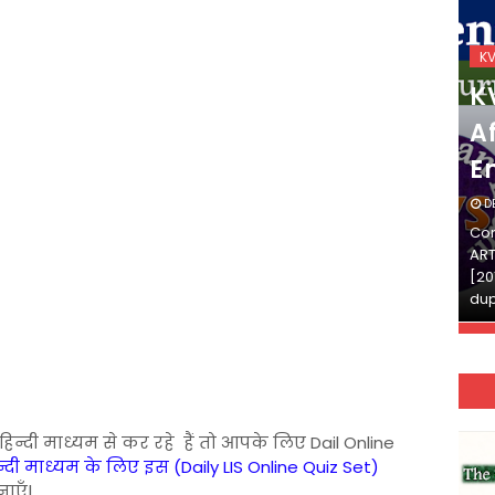
KVS_2025-26
K
KVS Exam-Current
K
Affairs Quiz (SET-2) in
Af
English
E
DECEMBER 03, 2025
D
Continue Reading»»और पढ़ें»»READ THE FULL
Con
ARTICLE ⇒© [Asheesh Kamal] and [LIS Cafe],
ART
[2011-2024]. Unauthorized use and/or
[20
duplication of this material…
dup
 हिन्दी माध्यम से कर रहे हैं तो आपके लिए Dail Online
्दी माध्यम के लिए इस (Daily LIS Online Quiz Set)
नाएँ|