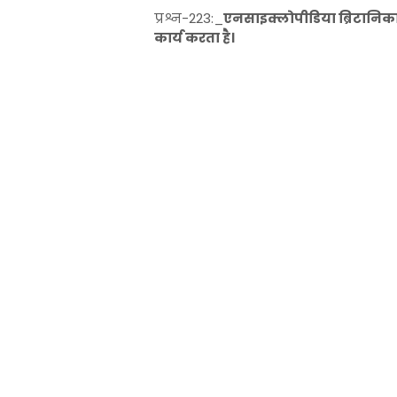
प्रश्न-223:_
एनसाइक्लोपीडिया ब्रिटानिका 
कार्य करता है।