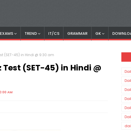
S EXAMS
TREND
IT/CS
GRAMMAR
GK
DOWNLO
Test (SET-45) in Hindi @ 9:30 am
z Test (SET-45) in Hindi @
Dai
Dai
Dai
0:00 AM
Dai
Dai
Dai
dai