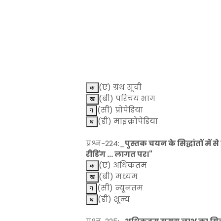
(ए) ग्रंथ सूची
(बी) परिचय भाग
(सी) प्रोपेडिया
(डी) माइक्रोपेडिया
प्रश्न-224:_
पुस्तक चयन के सिद्धांतों में 
रीडिंग ... लागत पर।"
(ए) अधिकतम
(बी) मध्यम
(सी) न्यूनतम
(डी) शून्य