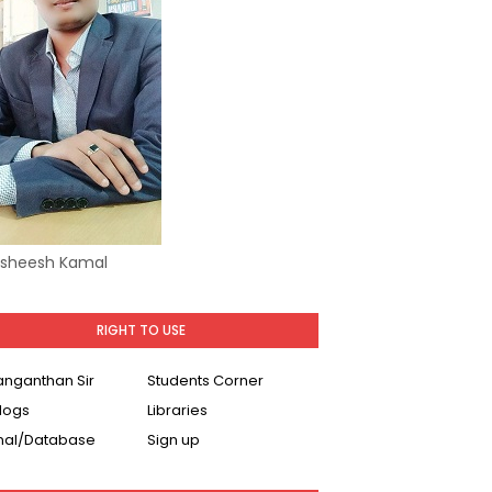
Asheesh Kamal
RIGHT TO USE
Ranganthan Sir
Students Corner
logs
Libraries
nal/Database
Sign up