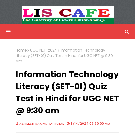
LIS Cafe
Advertisemnet
Home
UGC NET-2024
Information Technology
Literacy (SET-01) Quiz Test in Hindi for UGC NET @ 9:30
am
Information Technology
Literacy (SET-01) Quiz
Test in Hindi for UGC NET
@ 9:30 am
ASHEESH KAMAL-OFFICIAL
8/14/2024 09:30:00 AM