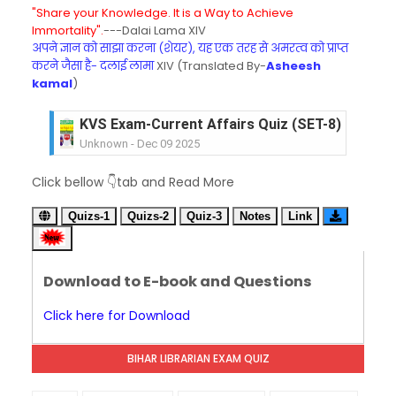
"Share your Knowledge. It is a Way to Achieve
Immortality".
---Dalai Lama XIV
अपने ज्ञान को साझा करना (शेयर), यह एक तरह से अमरत्व को प्राप्त
करने जैसा है- दलाई लामा
XIV (Translated By-
Asheesh
kamal
)
KVS Exam-Current Affairs Quiz (SET-8) in Engli
Unknown
-
Dec 09 2025
KVS Exam-Current Affairs Quiz (SET-7) in Hindi
Click bellow 👇tab and Read More
Unknown
-
Dec 08 2025
KVS Exam-Current Affairs Quiz (SET-6) in Engli
Quizs-1
Quizs-2
Quiz-3
Notes
Link
Unknown
-
Dec 07 2025
KVS Exam-Current Affairs Quiz (SET-5) in Hindi
Unknown
-
Dec 06 2025
Download to E-book and Questions
KVS Exam-Current Affairs Quiz (SET-4) in Engli
Unknown
-
Dec 05 2025
Click here for Download
KVS Exam-Current Affairs Quiz (SET-3) in Hindi
Unknown
-
Dec 04 2025
BIHAR LIBRARIAN EXAM QUIZ
KVS Exam-Current Affairs Quiz (SET-2) in Engli
Unknown
-
Dec 03 2025