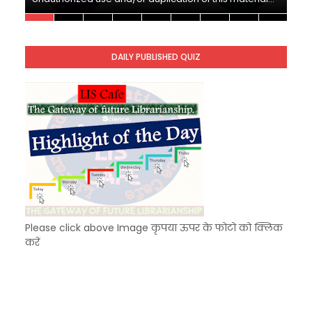
Unknown
-
Nov 10 2025
KVS Exam-Current Affairs Quiz (SET-10) in Engl
Unknown
-
Dec 11 2025
DAILY PUBLISHED QUIZ
KVS Exam-Current Affairs Quiz (SET-9) in Hindi
Unknown
-
Dec 10 2025
Please click above Image कृपया ऊपर के फोटो को क्लिक
करें