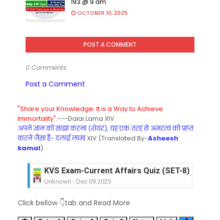
193 @ 9 am
OCTOBER 10, 2025
POST A COMMENT
0 Comments
Post a Comment
"Share your Knowledge. It is a Way to Achieve
Immortality".
---Dalai Lama XIV
अपने ज्ञान को साझा करना (शेयर), यह एक तरह से अमरत्व को प्राप्त
करने जैसा है- दलाई लामा
XIV (Translated By-
Asheesh
kamal
)
KVS Exam-Current Affairs Quiz (SET-8) in Engli
Unknown
-
Dec 09 2025
KVS Exam-Current Affairs Quiz (SET-7) in Hindi
Click bellow 👇tab and Read More
Unknown
-
Dec 08 2025
KVS Exam-Current Affairs Quiz (SET-6) in Engli