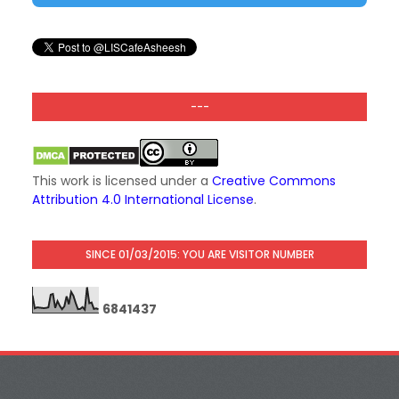
---
This work is licensed under a
Creative Commons
Attribution 4.0 International License
.
SINCE 01/03/2015: YOU ARE VISITOR NUMBER
6
8
4
1
4
3
7