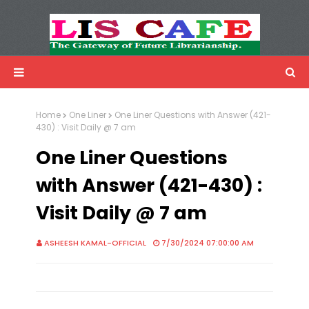
LIS Cafe
Advertisemnet
Home
One Liner
One Liner Questions with Answer (421-
430) : Visit Daily @ 7 am
One Liner Questions
with Answer (421-430) :
Visit Daily @ 7 am
ASHEESH KAMAL-OFFICIAL
7/30/2024 07:00:00 AM