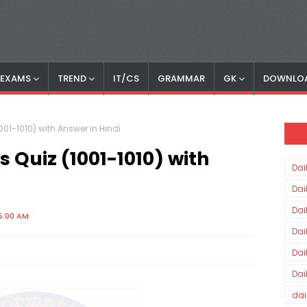
S EXAMS
TREND
IT/CS
GRAMMAR
GK
DOWNLO
1001-1010) with Answer in Hindi
s Quiz (1001-1010) with
Dai
Dai
Dai
5:00 AM
Dai
Dai
Dai
dai