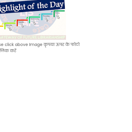
se click above Image कृपया ऊपर के फोटो
्लिक करें