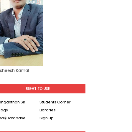
Asheesh Kamal
RIGHT TO USE
Ranganthan Sir
Students Corner
logs
Libraries
nal/Database
Sign up