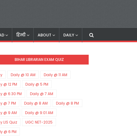
AD
हिन्दी
ABOUT
DAILY
BIHAR LIBRARIAN EXAM QUIZ
ly
Daily @ 10 AM
Daily @ 11 AM
ly @ 12 PM
Daily @ 5 PM
ly @ 6:30 PM
Daily @ 7 AM
ly @ 7 PM
Daily @ 8 AM
Daily @ 8 PM
ly @ 9 AM
Daily @ 9:01 AM
ly LIS Quiz
UGC NET-2025
ly @ 6 PM