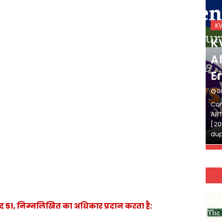
KVS_2025-26
K
KVS Exam-Current
K
Affairs Quiz (SET-2) in
Af
English
E
DECEMBER 03, 2025
D
Continue Reading»»और पढ़ें»»READ THE FULL
Con
ARTICLE ⇒© [Asheesh Kamal] and [LIS Cafe],
ART
[2011-2024]. Unauthorized use and/or
[20
duplication of this material…
dup
अनुच्छेद 51, निम्नलिखित का अधिकार प्रदान करता है: