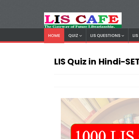
HOME
QUIZ
LIS QUESTIONS
LI
LIS Cafe
Advertisemnet
LIS Quiz in Hindi-SE