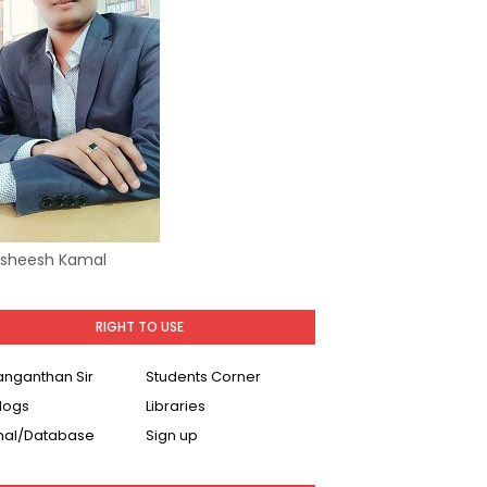
Asheesh Kamal
RIGHT TO USE
Ranganthan Sir
Students Corner
logs
Libraries
nal/Database
Sign up