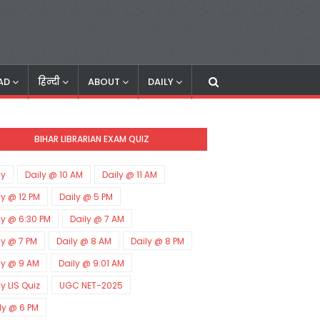
AD
हिन्दी
ABOUT
DAILY
BIHAR LIBRARIAN EXAM QUIZ
ly
Daily @ 10 AM
Daily @ 11 AM
ly @ 12 PM
Daily @ 5 PM
ly @ 6:30 PM
Daily @ 7 AM
ly @ 7 PM
Daily @ 8 AM
Daily @ 8 PM
ly @ 9 AM
Daily @ 9:01 AM
ly LIS Quiz
UGC NET-2025
ly @ 6 PM