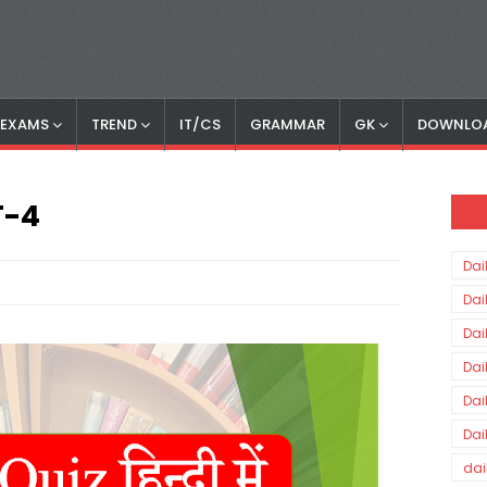
S EXAMS
TREND
IT/CS
GRAMMAR
GK
DOWNLO
T-4
Dai
Dai
Dai
Dai
Dai
Dai
dai