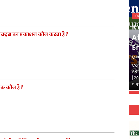
KVS_2025-26
K
KVS Exam-Current
K
्त्रक्ट्स का प्रकाशन कौन करता है ?
Affairs Quiz (SET-2) in
Af
English
E
DECEMBER 03, 2025
D
Continue Reading»»और पढ़ें»»READ THE FULL
Con
ARTICLE ⇒© [Asheesh Kamal] and [LIS Cafe],
ART
[2011-2024]. Unauthorized use and/or
[20
duplication of this material…
dup
शक कौन है ?