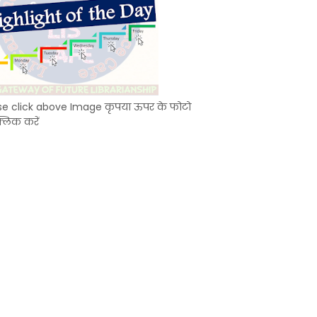
se click above Image कृपया ऊपर के फोटो
्लिक करें