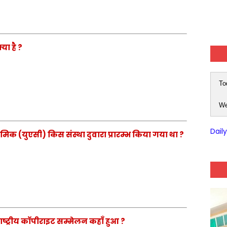
या है ?
To
We
Dail
भौमिक (युएसी) किस संस्था दुवारा प्रारम्भ किया गया था ?
राष्ट्रीय कॉपीराइट सम्मेलन कहाँ हुआ ?