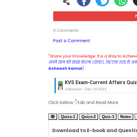
0 Comments
Post a Comment
"Share your Knowledge. It is a Way to Achieve
अपने ज्ञान को साझा करना (शेयर), यह एक तरह से अमरत
Asheesh kamal
)
KVS Exam-Current Affairs Quiz 
Unknown
-
Dec 10 2025
KVS Exam-Current Affairs Quiz 
Click bellow 👇tab and Read More
Unknown
-
Dec 09 2025
KVS Exam-Current Affairs Quiz 
Quizs-1
Unknown
Quizs-2
-
Dec 08 2025
Quiz-3
Notes
KVS Exam-Current Affairs Quiz 
Download to E-book and Questi
Unknown
-
Dec 07 2025