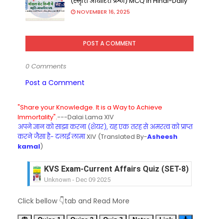
(स्मृति आधारित प्रश्न) MCQ in Hindi-Daily
NOVEMBER 16, 2025
POST A COMMENT
0 Comments
Post a Comment
"Share your Knowledge. It is a Way to Achieve
Immortality".
---Dalai Lama XIV
अपने ज्ञान को साझा करना (शेयर), यह एक तरह से अमरत्व को प्राप्त
करने जैसा है- दलाई लामा
XIV (Translated By-
Asheesh
kamal
)
KVS Exam-Current Affairs Quiz (SET-8) in Engli
Unknown
-
Dec 09 2025
KVS Exam-Current Affairs Quiz (SET-7) in Hindi
Unknown
-
Dec 08 2025
KVS Exam-Current Affairs Quiz (SET-6) in Engli
Click bellow 👇tab and Read More
Unknown
-
Dec 07 2025
KVS Exam-Current Affairs Quiz (SET-5) in Hindi