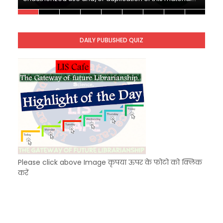
Unknown
-
Dec 11 2025
KVS Exam-Current Affairs Quiz (SET-9) in Hindi
Unknown
-
Dec 10 2025
DAILY PUBLISHED QUIZ
KVS Exam-Current Affairs Quiz (SET-8) in Engli
Unknown
-
Dec 09 2025
Please click above Image कृपया ऊपर के फोटो को क्लिक
करें