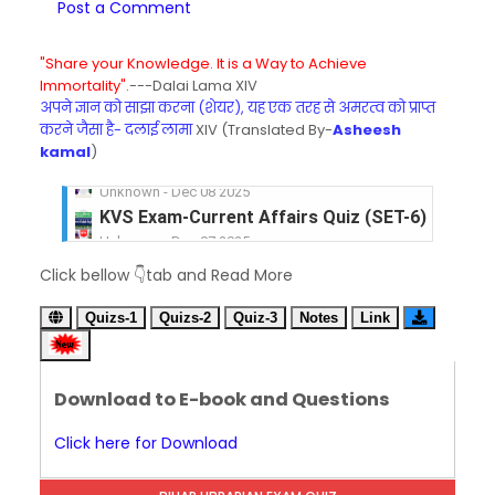
Post a Comment
"Share your Knowledge. It is a Way to Achieve
Immortality".
---Dalai Lama XIV
अपने ज्ञान को साझा करना (शेयर), यह एक तरह से अमरत्व को प्राप्त
करने जैसा है- दलाई लामा
XIV (Translated By-
Asheesh
kamal
)
KVS Exam-Current Affairs Quiz (SET-6) in Engli
Unknown
-
Dec 07 2025
KVS Exam-Current Affairs Quiz (SET-5) in Hindi
Click bellow 👇tab and Read More
Unknown
-
Dec 06 2025
KVS Exam-Current Affairs Quiz (SET-4) in Engli
Quizs-1
Quizs-2
Quiz-3
Notes
Link
Unknown
-
Dec 05 2025
KVS Exam-Current Affairs Quiz (SET-3) in Hindi
Unknown
-
Dec 04 2025
Download to E-book and Questions
KVS Exam-Current Affairs Quiz (SET-2) in Engli
Unknown
-
Dec 03 2025
Click here for Download
KVS Librarian Model Quiz Test-07 in Hindi (प्रत्येक र
Unknown
-
Dec 02 2025