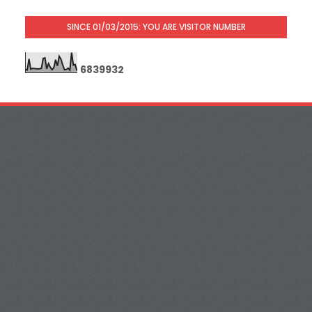
SINCE 01/03/2015: YOU ARE VISITOR NUMBER
6
8
3
9
9
3
2