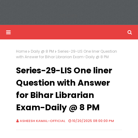
LIS Cafe
Advertisemnet
Home
Daily @ 8 PM
Series-29-LIS One liner Question
with Answer for Bihar Librarian Exam-Daily @ 8 PM
Series-29-LIS One liner
Question with Answer
for Bihar Librarian
Exam-Daily @ 8 PM
ASHEESH KAMAL-OFFICIAL
10/20/2025 08:00:00 PM