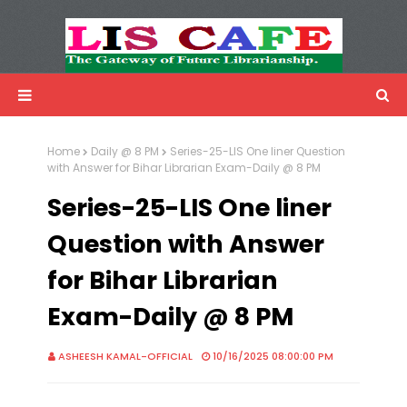
LIS Cafe
Advertisemnet
Home
Daily @ 8 PM
Series-25-LIS One liner Question
with Answer for Bihar Librarian Exam-Daily @ 8 PM
Series-25-LIS One liner
Question with Answer
for Bihar Librarian
Exam-Daily @ 8 PM
ASHEESH KAMAL-OFFICIAL
10/16/2025 08:00:00 PM