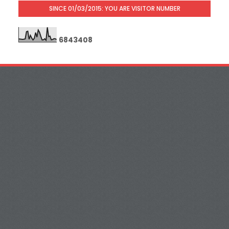
SINCE 01/03/2015: YOU ARE VISITOR NUMBER
6
8
4
3
4
0
8