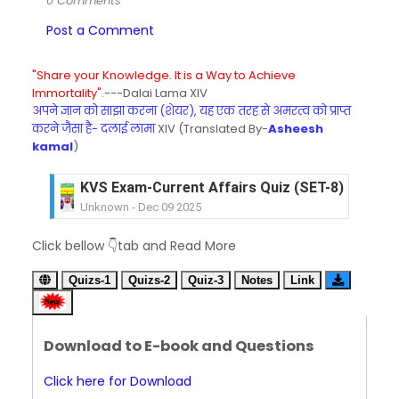
0 Comments
Post a Comment
"Share your Knowledge. It is a Way to Achieve
Immortality".
---Dalai Lama XIV
अपने ज्ञान को साझा करना (शेयर), यह एक तरह से अमरत्व को प्राप्त
करने जैसा है- दलाई लामा
XIV (Translated By-
Asheesh
kamal
)
KVS Exam-Current Affairs Quiz (SET-8) in Engli
Unknown
-
Dec 09 2025
KVS Exam-Current Affairs Quiz (SET-7) in Hindi
Click bellow 👇tab and Read More
Unknown
-
Dec 08 2025
KVS Exam-Current Affairs Quiz (SET-6) in Engli
Quizs-1
Quizs-2
Quiz-3
Notes
Link
Unknown
-
Dec 07 2025
KVS Exam-Current Affairs Quiz (SET-5) in Hindi
Unknown
-
Dec 06 2025
Download to E-book and Questions
KVS Exam-Current Affairs Quiz (SET-4) in Engli
Unknown
-
Dec 05 2025
Click here for Download
KVS Exam-Current Affairs Quiz (SET-3) in Hindi