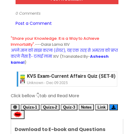
0 Comments
Post a Comment
"Share your Knowledge. It is a Way to Achieve
Immortality".
---Dalai Lama XIV
अपने ज्ञान को साझा करना (शेयर), यह एक तरह से अमरत्व को प्राप्त
करने जैसा है- दलाई लामा
XIV (Translated By-
Asheesh
kamal
)
KVS Exam-Current Affairs Quiz (SET-8) in Engli
Unknown
-
Dec 09 2025
KVS Exam-Current Affairs Quiz (SET-7) in Hindi
Click bellow 👇tab and Read More
Unknown
-
Dec 08 2025
KVS Exam-Current Affairs Quiz (SET-6) in Engli
Quizs-1
Quizs-2
Quiz-3
Notes
Link
Unknown
-
Dec 07 2025
KVS Exam-Current Affairs Quiz (SET-5) in Hindi
Unknown
-
Dec 06 2025
Download to E-book and Questions
KVS Exam-Current Affairs Quiz (SET-4) in Engli