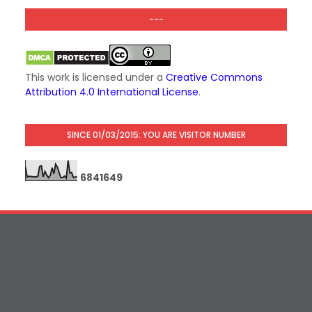
---
This work is licensed under a
Creative Commons
Attribution 4.0 International License
.
SINCE 01/03/2015: YOU ARE VISITOR NUMBER
6
8
4
1
6
4
9