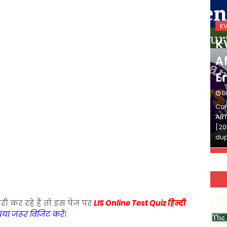
KVS_2025-26
K
KVS Exam-Current
K
Affairs Quiz (SET-2) in
Af
English
E
DECEMBER 03, 2025
D
Continue Reading»»और पढ़ें»»READ THE FULL
Con
ARTICLE ⇒© [Asheesh Kamal] and [LIS Cafe],
ART
[2011-2024]. Unauthorized use and/or
[20
duplication of this material…
dup
री कर रहे हैं तो इस पेज पर
LIS Online Test Quiz हिन्दी
ृपया जरूर विजिट करें
।