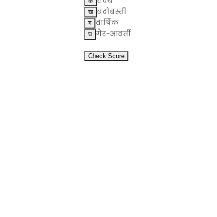
तदर्थ
बंदोबस्ती
वार्षिक
गैर-आवर्ती