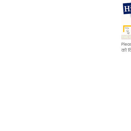
Plea
को क