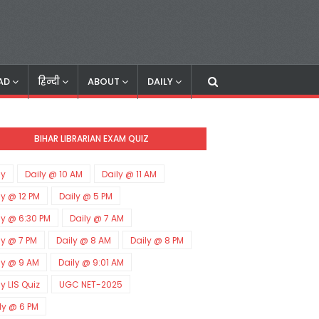
AD
हिन्दी
ABOUT
DAILY
BIHAR LIBRARIAN EXAM QUIZ
ly
Daily @ 10 AM
Daily @ 11 AM
ly @ 12 PM
Daily @ 5 PM
ly @ 6:30 PM
Daily @ 7 AM
ly @ 7 PM
Daily @ 8 AM
Daily @ 8 PM
ly @ 9 AM
Daily @ 9:01 AM
ly LIS Quiz
UGC NET-2025
ly @ 6 PM