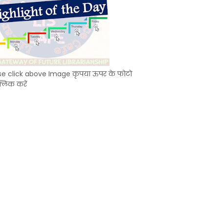
se click above Image कृपया ऊपर के फोटो
्लिक करें