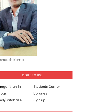
Asheesh Kamal
RIGHT TO USE
Ranganthan Sir
Students Corner
logs
Libraries
nal/Database
Sign up