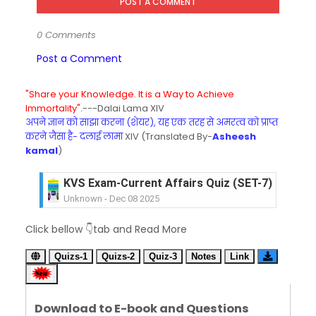
POST A COMMENT
0 Comments
Post a Comment
"Share your Knowledge. It is a Way to Achieve
Immortality".
---Dalai Lama XIV
अपने ज्ञान को साझा करना (शेयर), यह एक तरह से अमरत्व को प्राप्त
करने जैसा है- दलाई लामा
XIV (Translated By-
Asheesh
kamal
)
KVS Exam-Current Affairs Quiz (SET-7) in Hindi
Unknown
-
Dec 08 2025
KVS Exam-Current Affairs Quiz (SET-6) in Engli
Unknown
-
Dec 07 2025
Click bellow 👇tab and Read More
KVS Exam-Current Affairs Quiz (SET-5) in Hindi
Quizs-1
Quizs-2
Quiz-3
Notes
Link
Unknown
-
Dec 06 2025
KVS Exam-Current Affairs Quiz (SET-4) in Engli
Unknown
-
Dec 05 2025
KVS Exam-Current Affairs Quiz (SET-3) in Hindi
Download to E-book and Questions