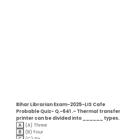
Bihar Librarian Exam-2025-LIS Cafe
Probable Quiz- Q.-641 .- Thermal transfer
printer can be divided into ______ types.
(A) Three
(B) Four
(C) Six