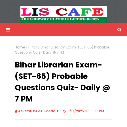
LIS Cafe
Advertisemnet
Home
Hindi
Bihar Librarian Exam-(SET-65) Probable
Questions Quiz- Daily @ 7 PM
Bihar Librarian Exam-
(SET-65) Probable
Questions Quiz- Daily @
7 PM
ASHEESH KAMAL-OFFICIAL
10/17/2025 07:00:00 PM