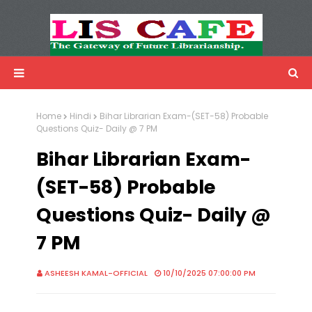
LIS Cafe
Advertisemnet
Home
Hindi
Bihar Librarian Exam-(SET-58) Probable
Questions Quiz- Daily @ 7 PM
Bihar Librarian Exam-
(SET-58) Probable
Questions Quiz- Daily @
7 PM
ASHEESH KAMAL-OFFICIAL
10/10/2025 07:00:00 PM