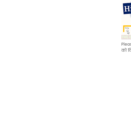
Plea
को क