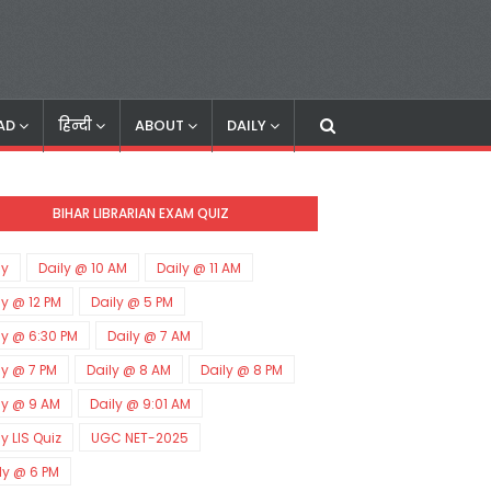
AD
हिन्दी
ABOUT
DAILY
BIHAR LIBRARIAN EXAM QUIZ
ly
Daily @ 10 AM
Daily @ 11 AM
ly @ 12 PM
Daily @ 5 PM
ly @ 6:30 PM
Daily @ 7 AM
ly @ 7 PM
Daily @ 8 AM
Daily @ 8 PM
ly @ 9 AM
Daily @ 9:01 AM
ly LIS Quiz
UGC NET-2025
ly @ 6 PM