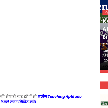
KVS_2025-26
K
KVS Exam-Current
K
Affairs Quiz (SET-2) in
Af
English
E
DECEMBER 03, 2025
D
Continue Reading»»और पढ़ें»»READ THE FULL
Con
ARTICLE ⇒© [Asheesh Kamal] and [LIS Cafe],
ART
[2011-2024]. Unauthorized use and/or
[20
duplication of this material…
dup
की तैयारी कर रहे हैं तो
नवीन Teaching Aptitude
 9 बजे जरूर विजिट करें।