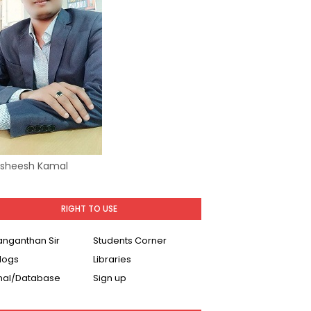
Asheesh Kamal
RIGHT TO USE
Ranganthan Sir
Students Corner
logs
Libraries
nal/Database
Sign up