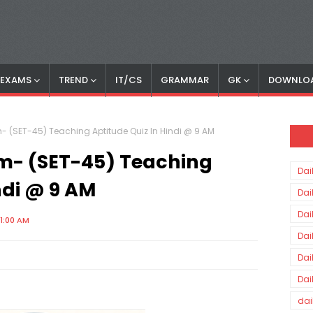
S EXAMS
TREND
IT/CS
GRAMMAR
GK
DOWNLO
m- (SET-45) Teaching Aptitude Quiz In Hindi @ 9 AM
am- (SET-45) Teaching
Dai
ndi @ 9 AM
Dai
Dai
1:00 AM
Dai
Dai
Dai
dai