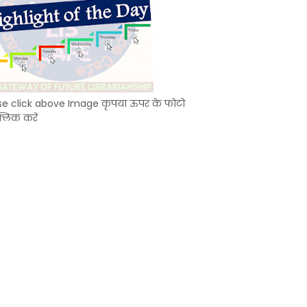
se click above Image कृपया ऊपर के फोटो
्लिक करें