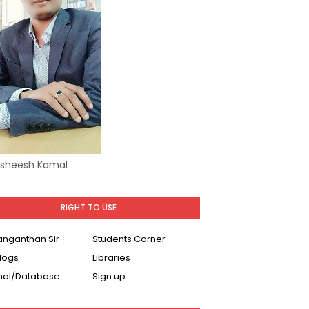
Asheesh Kamal
RIGHT TO USE
Ranganthan Sir
Students Corner
logs
Libraries
nal/Database
Sign up