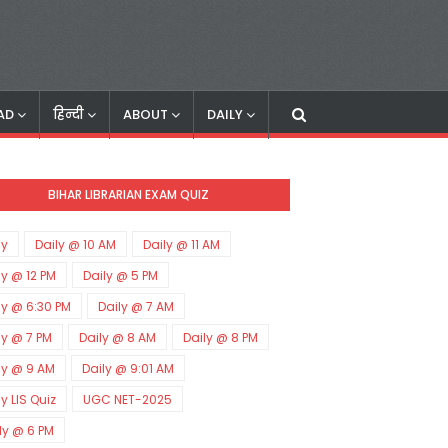
AD
हिन्दी
ABOUT
DAILY
BIHAR LIBRARIAN EXAM QUIZ
ly
Daily @ 10 AM
Daily @ 11 AM
ly @ 12 PM
Daily @ 5 PM
ly @ 6:30 PM
Daily @ 7 AM
ly @ 7 PM
Daily @ 8 AM
Daily @ 8 PM
ly @ 9 AM
Daily @ 9:01 AM
ly LIS Quiz
UGC NET-2025
ly @ 6 PM