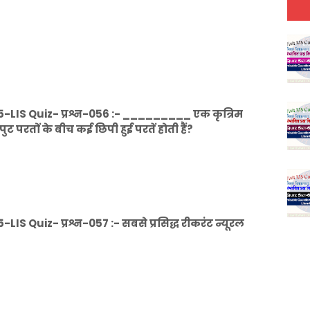
-LIS Quiz- प्रश्न-056 :- _________ एक कृत्रिम
ट परतों के बीच कई छिपी हुई परतें होती हैं?
S Quiz- प्रश्न-057 :- सबसे प्रसिद्ध रीकरंट न्यूरल