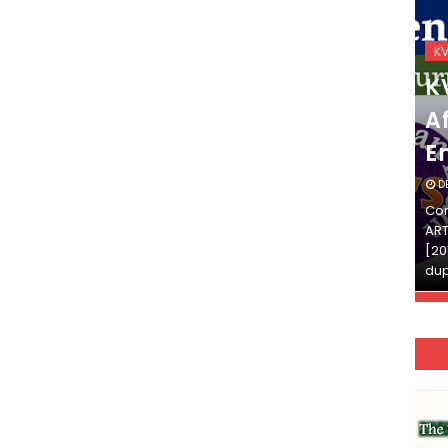
KVS_2025-26
K
KVS Exam-Current
K
Affairs Quiz (SET-2) in
Af
English
E
DECEMBER 03, 2025
D
Continue Reading»»और पढ़ें»»READ THE FULL
Con
ARTICLE ⇒© [Asheesh Kamal] and [LIS Cafe],
ART
[2011-2024]. Unauthorized use and/or
[20
duplication of this material…
dup