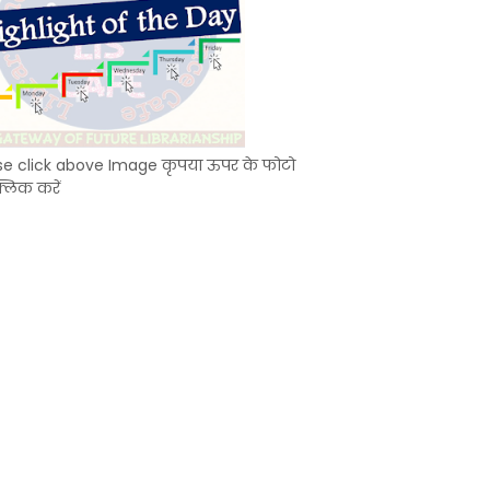
se click above Image कृपया ऊपर के फोटो
्लिक करें