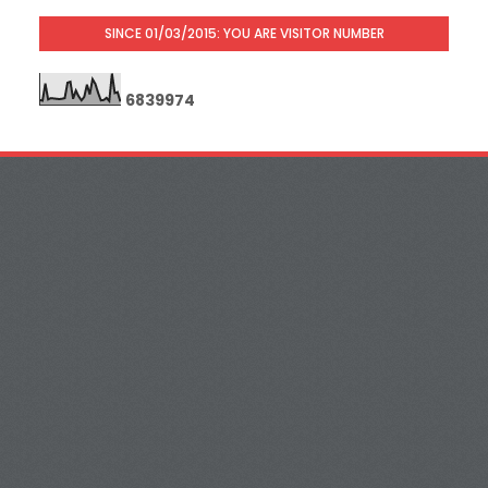
SINCE 01/03/2015: YOU ARE VISITOR NUMBER
6
8
3
9
9
7
4