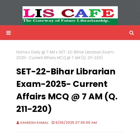
LIS Cafe
Advertisemnet
Home
Daily @ 7 AM
SET-22-Bihar Librarian Exam-
2025- Current Affairs MCQ @ 7 AM (Q. 211-220)
SET-22-Bihar Librarian
Exam-2025- Current
Affairs MCQ @ 7 AM (Q.
211-220)
ASHEESH KAMAL
9/05/2025 07:00:00 AM