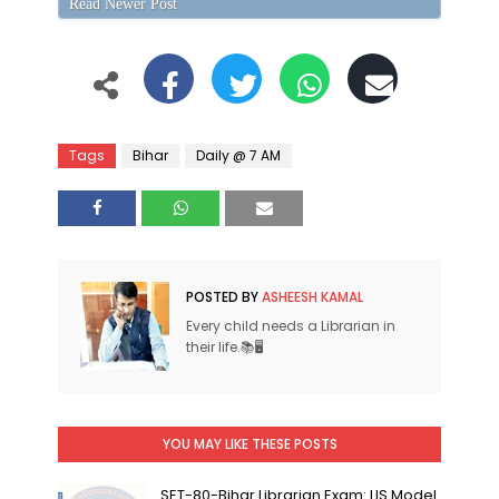
Read Newer Post
Tags
Bihar
Daily @ 7 AM
POSTED BY
ASHEESH KAMAL
Every child needs a Librarian in
their life.📚🖥
YOU MAY LIKE THESE POSTS
SET-80-Bihar Librarian Exam: LIS Model