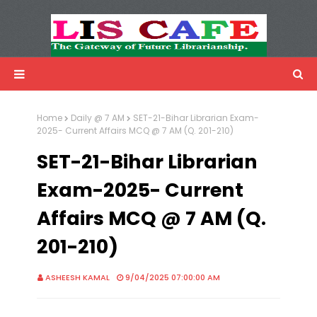
LIS Cafe
Advertisemnet
Home
Daily @ 7 AM
SET-21-Bihar Librarian Exam-
2025- Current Affairs MCQ @ 7 AM (Q. 201-210)
SET-21-Bihar Librarian
Exam-2025- Current
Affairs MCQ @ 7 AM (Q.
201-210)
ASHEESH KAMAL
9/04/2025 07:00:00 AM