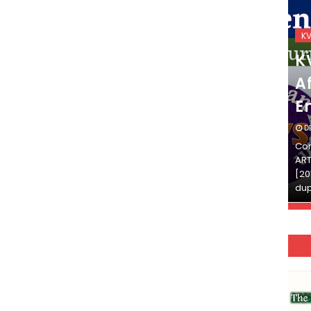
KVS_2025-26
K
KVS Exam-Current
K
Affairs Quiz (SET-2) in
Af
English
E
DECEMBER 03, 2025
D
Continue Reading»»और पढ़ें»»READ THE FULL
Con
ARTICLE ⇒© [Asheesh Kamal] and [LIS Cafe],
ART
[2011-2024]. Unauthorized use and/or
[20
duplication of this material…
dup