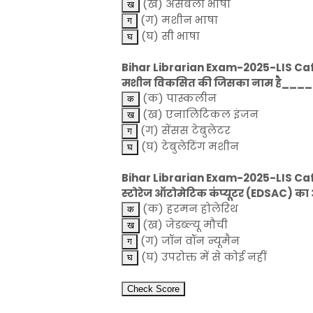
(ख) असेंबली भाषा
(ग) मशीन भाषा
(घ) सी भाषा
Bihar Librarian Exam-2025-LIS Caf
मशीन विकसित की जिसका नाम है___
(क) पास्कलीन
(ख) एनालिटिकल इंजन
(ग) सेंसस टेबुलेटर
(घ) टेबुलेटिंग मशीन
Bihar Librarian Exam-2025-LIS Cafe 
स्टोरेज ऑटोमेटिक कंप्यूटर (EDSAC) क
(क) हरमन होलेरिथ
(ख) जेडब्ल्यू मौची
(ग) जॉन वॉन न्यूमैन
(घ) उपरोक्त में से कोई नहीं