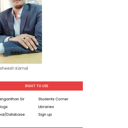
Asheesh Kamal
RIGHT TO USE
Ranganthan Sir
Students Corner
logs
Libraries
nal/Database
Sign up