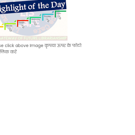
se click above Image कृपया ऊपर के फोटो
्लिक करें