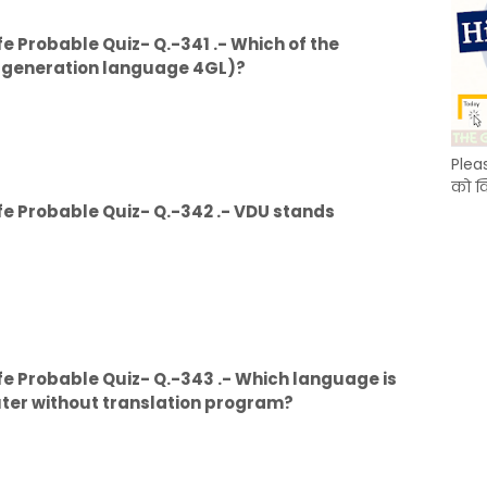
e Probable Quiz- Q.-341 .- Which of the
th generation language 4GL)?
Plea
को क
fe Probable Quiz- Q.-342 .- VDU stands
e Probable Quiz- Q.-343 .- Which language is
ter without translation program?