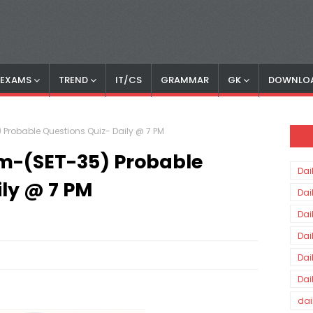
S EXAMS
TREND
IT/CS
GRAMMAR
GK
DOWNLO
 Probable Questions Quiz- Daily @ 7 PM
am-(SET-35) Probable
Dai
ily @ 7 PM
Dai
Dai
Dai
Dai
Dai
dai