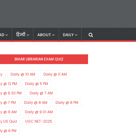
AD
हिन्दी
ABOUT
DAILY
BIHAR LIBRARIAN EXAM QUIZ
ly
Daily @ 10 AM
Daily @ 11 AM
ly @ 12 PM
Daily @ 5 PM
ly @ 6:30 PM
Daily @ 7 AM
ly @ 7 PM
Daily @ 8 AM
Daily @ 8 PM
ly @ 9 AM
Daily @ 9:01 AM
ly LIS Quiz
UGC NET-2025
ly @ 6 PM