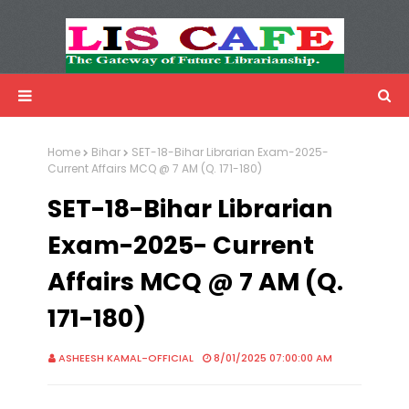
LIS Cafe
Advertisemnet
Home
Bihar
SET-18-Bihar Librarian Exam-2025-
Current Affairs MCQ @ 7 AM (Q. 171-180)
SET-18-Bihar Librarian
Exam-2025- Current
Affairs MCQ @ 7 AM (Q.
171-180)
ASHEESH KAMAL-OFFICIAL
8/01/2025 07:00:00 AM