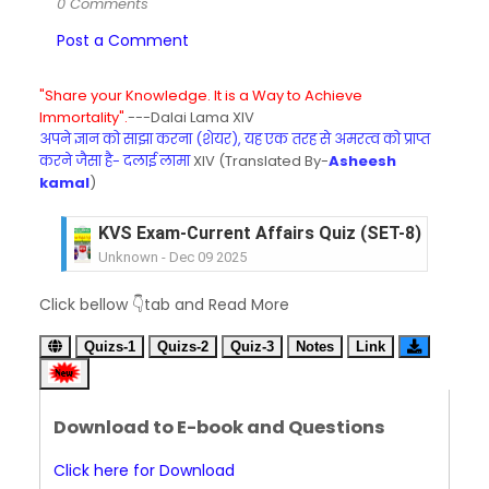
0 Comments
Post a Comment
"Share your Knowledge. It is a Way to Achieve
Immortality".
---Dalai Lama XIV
अपने ज्ञान को साझा करना (शेयर), यह एक तरह से अमरत्व को प्राप्त
करने जैसा है- दलाई लामा
XIV (Translated By-
Asheesh
kamal
)
KVS Exam-Current Affairs Quiz (SET-8) in Engli
Unknown
-
Dec 09 2025
KVS Exam-Current Affairs Quiz (SET-7) in Hindi
Click bellow 👇tab and Read More
Unknown
-
Dec 08 2025
KVS Exam-Current Affairs Quiz (SET-6) in Engli
Quizs-1
Quizs-2
Quiz-3
Notes
Link
Unknown
-
Dec 07 2025
KVS Exam-Current Affairs Quiz (SET-5) in Hindi
Unknown
-
Dec 06 2025
Download to E-book and Questions
KVS Exam-Current Affairs Quiz (SET-4) in Engli
Unknown
-
Dec 05 2025
Click here for Download
KVS Exam-Current Affairs Quiz (SET-3) in Hindi