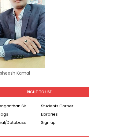
Asheesh Kamal
RIGHT TO USE
Ranganthan Sir
Students Corner
logs
Libraries
nal/Database
Sign up