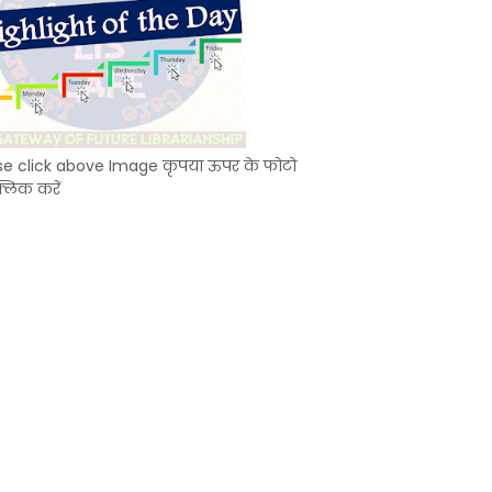
se click above Image कृपया ऊपर के फोटो
्लिक करें