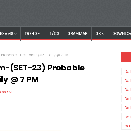
S EXAMS
TREND
IT/CS
GRAMMAR
GK
DOWNLO
 Probable Questions Quiz- Daily @ 7 PM
am-(SET-23) Probable
Dai
ily @ 7 PM
Dai
Dai
0:00 PM
Dai
Dai
Dai
dai