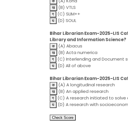
(A) Koha
(B) VTLS
(C) SLIM++
(D) SOUL
Bihar Librarian Exam-2025-LIS Cafe-
Library and Information Science?
(A) Abacus
(B) Acta numerica
(C) Interlending and Document s
(D) All of above
Bihar Librarian Exam-2025-LIS Caf
(A) A longitudinal research
(B) An applied research
(C) A research initiated to solv
(D) A research with socioeconom