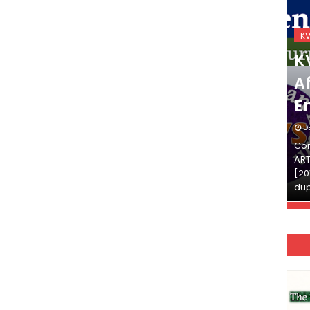
KVS_2025-26
K
KVS Exam-Current
K
Affairs Quiz (SET-2) in
Af
English
E
DECEMBER 03, 2025
D
Continue Reading»»और पढ़ें»»READ THE FULL
Con
ARTICLE ⇒© [Asheesh Kamal] and [LIS Cafe],
ART
[2011-2024]. Unauthorized use and/or
[20
duplication of this material…
dup