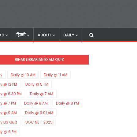
AD
हिन्दी
ABOUT
DAILY
BIHAR LIBRARIAN EXAM QUIZ
ly
Daily @ 10 AM
Daily @ 11 AM
ly @ 12 PM
Daily @ 5 PM
ly @ 6:30 PM
Daily @ 7 AM
ly @ 7 PM
Daily @ 8 AM
Daily @ 8 PM
ly @ 9 AM
Daily @ 9:01 AM
ly LIS Quiz
UGC NET-2025
ly @ 6 PM