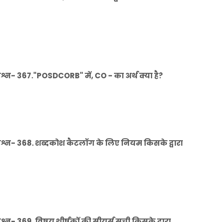
न- 367."POSDCORB" में, CO - का अर्थ क्या है?
्न- 368. शब्दकोश कैटलॉग के लिए नियम किसके द्वारा
- 369. विषय शीर्षकों की सीयर्स सूची किसके द्वारा