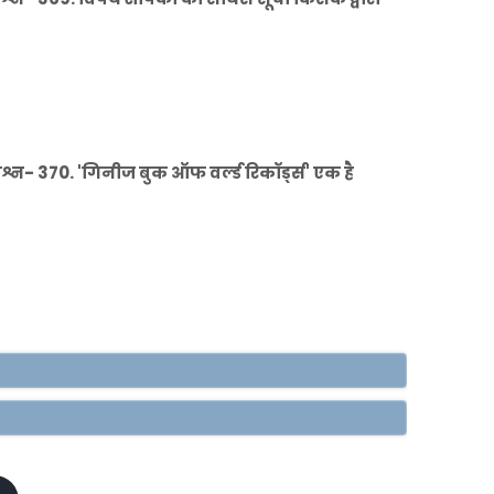
- 370. 'गिनीज बुक ऑफ वर्ल्ड रिकॉर्ड्स' एक है