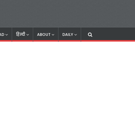
AD
हिन्दी
ABOUT
DAILY