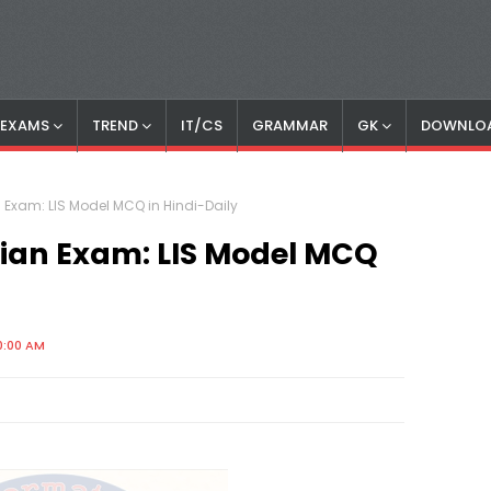
S EXAMS
TREND
IT/CS
GRAMMAR
GK
DOWNLO
 Exam: LIS Model MCQ in Hindi-Daily
rian Exam: LIS Model MCQ
0:00 AM