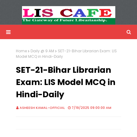
LIS Cafe
Advertisemnet
Home
Daily @ 9 AM
SET-21-Bihar Librarian Exam: LIS
Model MCQ in Hindi-Daily
SET-21-Bihar Librarian
Exam: LIS Model MCQ in
Hindi-Daily
ASHEESH KAMAL-OFFICIAL
7/19/2025 09:00:00 AM