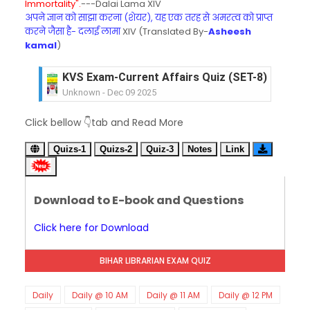
Immortality".
---Dalai Lama XIV
अपने ज्ञान को साझा करना (शेयर), यह एक तरह से अमरत्व को प्राप्त
करने जैसा है- दलाई लामा
XIV (Translated By-
Asheesh
kamal
)
KVS Exam-Current Affairs Quiz (SET-8) in Engli
Unknown
-
Dec 09 2025
KVS Exam-Current Affairs Quiz (SET-7) in Hindi
Click bellow 👇tab and Read More
Unknown
-
Dec 08 2025
KVS Exam-Current Affairs Quiz (SET-6) in Engli
Quizs-1
Quizs-2
Quiz-3
Notes
Link
Unknown
-
Dec 07 2025
KVS Exam-Current Affairs Quiz (SET-5) in Hindi
Unknown
-
Dec 06 2025
Download to E-book and Questions
KVS Exam-Current Affairs Quiz (SET-4) in Engli
Unknown
-
Dec 05 2025
Click here for Download
KVS Exam-Current Affairs Quiz (SET-3) in Hindi
Unknown
-
Dec 04 2025
BIHAR LIBRARIAN EXAM QUIZ
KVS Exam-Current Affairs Quiz (SET-2) in Engli
Unknown
-
Dec 03 2025
KVS Librarian Model Quiz Test-07 in Hindi (प्रत्येक र
Daily
Daily @ 10 AM
Daily @ 11 AM
Daily @ 12 PM