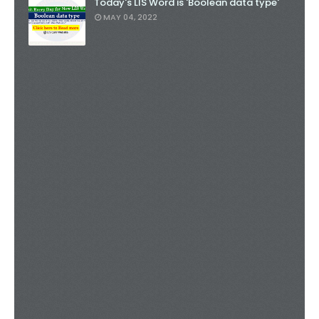
Today's LIS Word is 'Boolean data type'
MAY 04, 2022