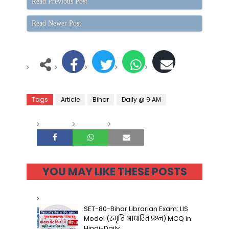
Read Previous Post
Read Newer Post
Tags
Article
Bihar
Daily @ 9 AM
YOU MAY LIKE THESE POSTS
SET-80-Bihar Librarian Exam: LIS
Model (स्मृति आधारित प्रश्न) MCQ in
Hindi-Daily