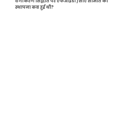
वर्गीकरण सिद्धांत पर एफआईडी /सीए समिति की
स्थापना कब हुई थी?