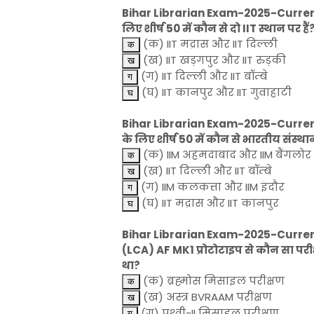
Bihar Librarian Exam-2025-Current Aff
लिए शीर्ष 50 में कौन से दो IIT स्थान पर हैं
(क) IIT मद्रास और IIT दिल्ली
(ख) IIT खड़गपुर और IIT रुड़की
(ग) IIT दिल्ली और IIT बॉम्बे
(घ) IIT कानपुर और IIT गुवाहाटी
Bihar Librarian Exam-2025-Current A
के लिए शीर्ष 50 में कौन से भारतीय संस्थान
(क) IIM अहमदाबाद और IIM बैंगलोर
(ख) IIT दिल्ली और IIT बॉम्बे
(ग) IIM कलकत्ता और IIM इंदौर
(घ) IIT मद्रास और IIT कानपुर
Bihar Librarian Exam-2025-Current Af
(LCA) AF MK1 प्रोटोटाइप से कौन सा पर
था?
(क) ब्रह्मोस मिसाइल परीक्षण
(ख) अस्त्र BVRAAM परीक्षण
(ग) पृथ्वी-II मिसाइल परीक्षण