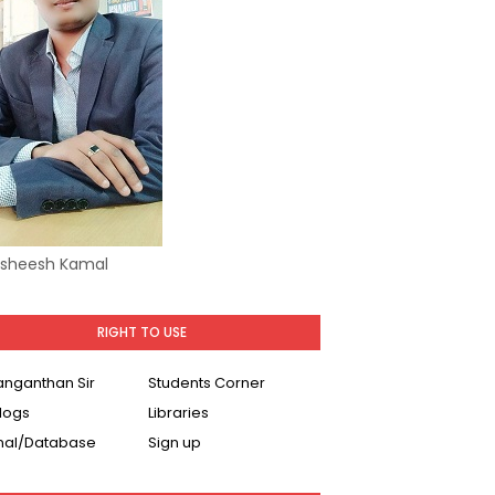
Asheesh Kamal
RIGHT TO USE
Ranganthan Sir
Students Corner
logs
Libraries
nal/Database
Sign up