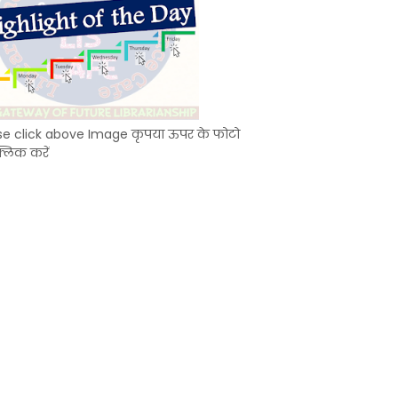
se click above Image कृपया ऊपर के फोटो
्लिक करें