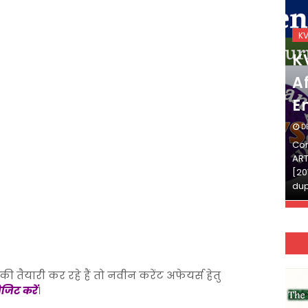
KVS_2025-26
K
KVS Exam-Current
K
Affairs Quiz (SET-2) in
Af
English
E
DECEMBER 03, 2025
D
Continue Reading»»और पढ़ें»»READ THE FULL
Con
ARTICLE ⇒© [Asheesh Kamal] and [LIS Cafe],
ART
[2011-2024]. Unauthorized use and/or
[20
duplication of this material…
dup
ी तैयारी कर रहे हैं तो नवीन करेंट अफेयर्स हेतु
िजिट करें
।