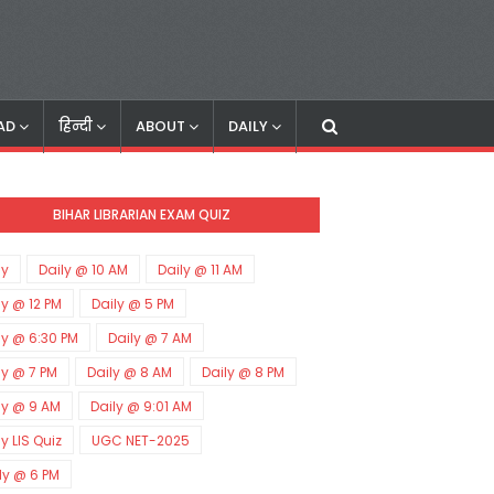
AD
हिन्दी
ABOUT
DAILY
BIHAR LIBRARIAN EXAM QUIZ
ly
Daily @ 10 AM
Daily @ 11 AM
ly @ 12 PM
Daily @ 5 PM
ly @ 6:30 PM
Daily @ 7 AM
ly @ 7 PM
Daily @ 8 AM
Daily @ 8 PM
ly @ 9 AM
Daily @ 9:01 AM
ly LIS Quiz
UGC NET-2025
ly @ 6 PM