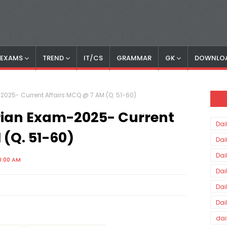
S EXAMS
TREND
IT/CS
GRAMMAR
GK
DOWNLO
2025- Current Affairs MCQ @ 7 AM (Q. 51-60)
rian Exam-2025- Current
Dai
 (Q. 51-60)
Dai
Dai
0:00 AM
Dai
Dai
Dai
dai