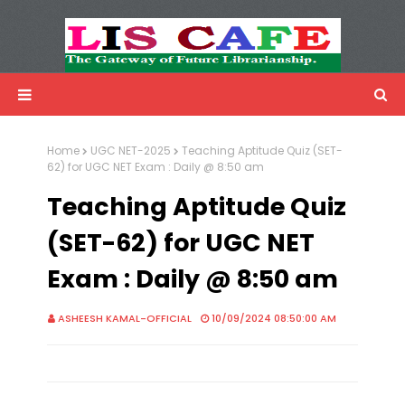
LIS Cafe
Advertisemnet
Home
UGC NET-2025
Teaching Aptitude Quiz (SET-
62) for UGC NET Exam : Daily @ 8:50 am
Teaching Aptitude Quiz
(SET-62) for UGC NET
Exam : Daily @ 8:50 am
ASHEESH KAMAL-OFFICIAL
10/09/2024 08:50:00 AM