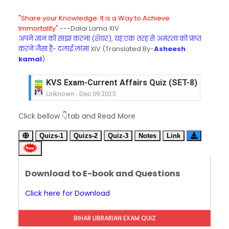
"Share your Knowledge. It is a Way to Achieve
Immortality".
---Dalai Lama XIV
अपने ज्ञान को साझा करना (शेयर), यह एक तरह से अमरत्व को प्राप्त
करने जैसा है- दलाई लामा
XIV (Translated By-
Asheesh
kamal
)
KVS Exam-Current Affairs Quiz (SET-8) in Engli
Unknown
-
Dec 09 2025
KVS Exam-Current Affairs Quiz (SET-7) in Hindi
Click bellow 👇tab and Read More
Unknown
-
Dec 08 2025
KVS Exam-Current Affairs Quiz (SET-6) in Engli
Quizs-1
Quizs-2
Quiz-3
Notes
Link
Unknown
-
Dec 07 2025
KVS Exam-Current Affairs Quiz (SET-5) in Hindi
Unknown
-
Dec 06 2025
Download to E-book and Questions
KVS Exam-Current Affairs Quiz (SET-4) in Engli
Unknown
-
Dec 05 2025
Click here for Download
KVS Exam-Current Affairs Quiz (SET-3) in Hindi
Unknown
-
Dec 04 2025
BIHAR LIBRARIAN EXAM QUIZ
KVS Exam-Current Affairs Quiz (SET-2) in Engli