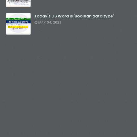
Today's LIS Word is 'Boolean data type'
MAY 04, 2022