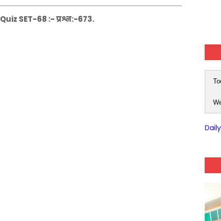
iz SET-68 :- प्रश्न:-673.
To
We
Dail