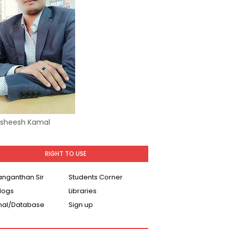
Asheesh Kamal
RIGHT TO USE
Ranganthan Sir
Students Corner
logs
Libraries
nal/Database
Sign up