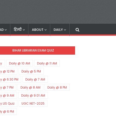
AD
हिन्दी
ABOUT
DAILY
BIHAR LIBRARIAN EXAM QUIZ
ly
Daily @ 10 AM
Daily @ 11 AM
ly @ 12 PM
Daily @ 5 PM
ly @ 6:30 PM
Daily @ 7 AM
ly @ 7 PM
Daily @ 8 AM
Daily @ 8 PM
ly @ 9 AM
Daily @ 9:01 AM
ly LIS Quiz
UGC NET-2025
ly @ 6 PM