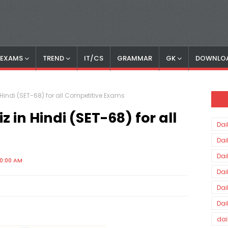
S EXAMS
TREND
IT/CS
GRAMMAR
GK
DOWNLO
Hindi (SET-68) for all Competitive Exams
 in Hindi (SET-68) for all
Dai
Dai
Dai
00:00 AM
Dai
Dai
Dai
dai