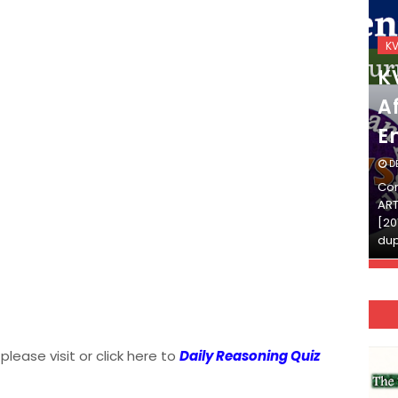
KVS_2025-26
K
KVS Exam-Current
K
Affairs Quiz (SET-2) in
Af
English
E
DECEMBER 03, 2025
D
Continue Reading»»और पढ़ें»»READ THE FULL
Con
ARTICLE ⇒© [Asheesh Kamal] and [LIS Cafe],
ART
[2011-2024]. Unauthorized use and/or
[20
duplication of this material…
dup
 please visit or click here to
Daily Reasoning Quiz