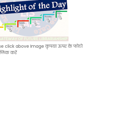
se click above Image कृपया ऊपर के फोटो
्लिक करें