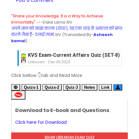
Post a Comment
"Share your Knowledge. It is a Way to Achieve
Immortality".
---Dalai Lama XIV
अपने ज्ञान को साझा करना (शेयर), यह एक तरह से अमरत्व को प्राप्त
करने जैसा है- दलाई लामा
XIV (Translated By-
Asheesh
kamal
)
KVS Exam-Current Affairs Quiz (SET-8) in Engli
Unknown
-
Dec 09 2025
KVS Exam-Current Affairs Quiz (SET-7) in Hindi
Unknown
-
Dec 08 2025
KVS Exam-Current Affairs Quiz (SET-6) in Engli
Click bellow 👇tab and Read More
Unknown
-
Dec 07 2025
KVS Exam-Current Affairs Quiz (SET-5) in Hindi
Quizs-1
Quizs-2
Quiz-3
Notes
Link
Unknown
-
Dec 06 2025
KVS Exam-Current Affairs Quiz (SET-4) in Engli
Unknown
-
Dec 05 2025
Download to E-book and Questions
KVS Exam-Current Affairs Quiz (SET-3) in Hindi
Unknown
-
Dec 04 2025
Click here for Download
KVS Exam-Current Affairs Quiz (SET-2) in Engli
Unknown
-
Dec 03 2025
BIHAR LIBRARIAN EXAM QUIZ