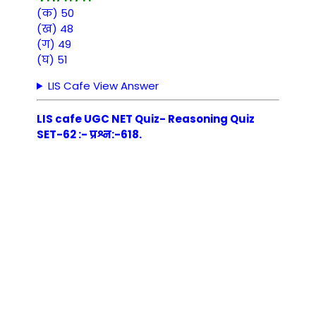
(क) 50
(ख) 48
(ग) 49
(घ) 51
LIS Cafe View Answer
LIS cafe UGC NET Quiz- Reasoning Quiz
SET-62 :- प्रश्न:-618.