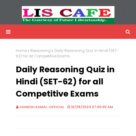
LIS Cafe
Advertisemnet
Home
Reasoning
Daily Reasoning Quiz in Hindi (SET-
62) for all Competitive Exams
Daily Reasoning Quiz in
Hindi (SET-62) for all
Competitive Exams
ASHEESH KAMAL-OFFICIAL
10/08/2024 07:00:00 AM