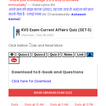
"Share your Knowledge. It is a Way to Achieve
Immortality".
---Dalai Lama XIV
अपने ज्ञान को साझा करना (शेयर), यह एक तरह से अमरत्व को प्राप्त
करने जैसा है- दलाई लामा
XIV (Translated By-
Asheesh
kamal
)
KVS Exam-Current Affairs Quiz (SET-5) in Hindi
Unknown
-
Dec 06 2025
KVS Exam-Current Affairs Quiz (SET-4) in Engli
Click bellow 👇tab and Read More
Unknown
-
Dec 05 2025
KVS Exam-Current Affairs Quiz (SET-3) in Hindi
Quizs-1
Quizs-2
Quiz-3
Notes
Link
Unknown
-
Dec 04 2025
KVS Exam-Current Affairs Quiz (SET-2) in Engli
Unknown
-
Dec 03 2025
Download to E-book and Questions
KVS Librarian Model Quiz Test-07 in Hindi (प्रत्येक र
Unknown
-
Dec 02 2025
Click here for Download
KVS Exam-Current Affairs Quiz (SET-1) in Hindi
Unknown
-
Dec 02 2025
BIHAR LIBRARIAN EXAM QUIZ
KVS Librarian Model Quiz Test-06 (Every Wedne
Unknown
-
Dec 01 2025
KVS Librarian Model Quiz Test-05 (Every Wedne
Daily
Daily @ 10 AM
Daily @ 11 AM
Daily @ 12 PM