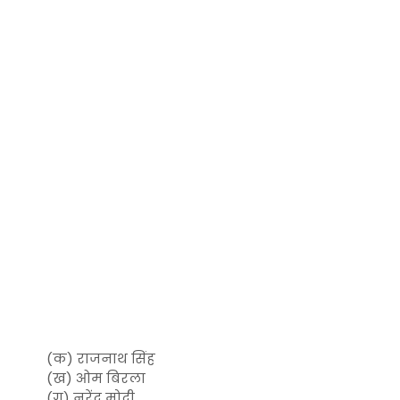
(क) राजनाथ सिंह
(ख) ओम बिरला
(ग) नरेंद्र मोदी