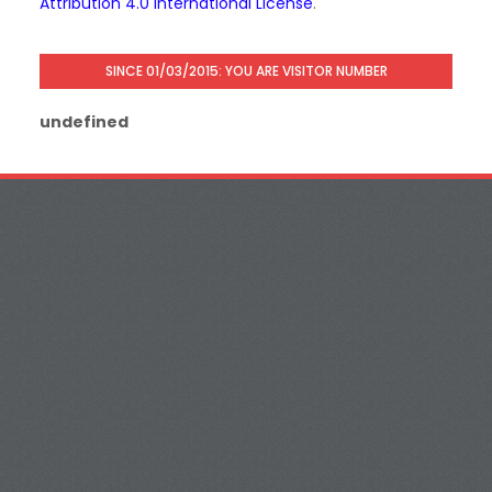
Attribution 4.0 International License
.
SINCE 01/03/2015: YOU ARE VISITOR NUMBER
u
n
d
e
f
i
n
e
d