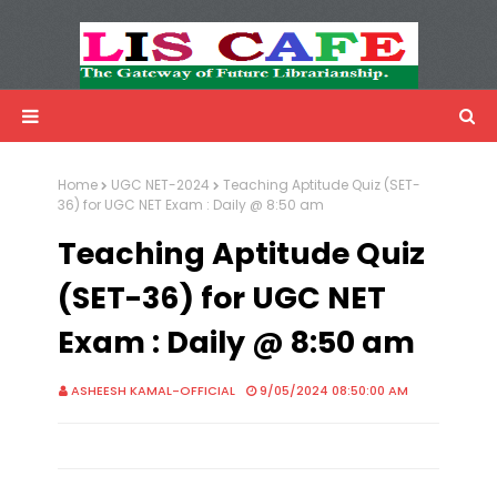
LIS Cafe
Advertisemnet
Home
UGC NET-2024
Teaching Aptitude Quiz (SET-
36) for UGC NET Exam : Daily @ 8:50 am
Teaching Aptitude Quiz
(SET-36) for UGC NET
Exam : Daily @ 8:50 am
ASHEESH KAMAL-OFFICIAL
9/05/2024 08:50:00 AM