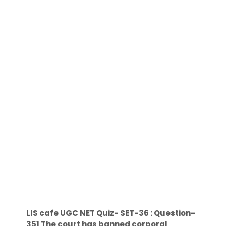
LIS cafe UGC NET Quiz- SET-36 : Question-
351 The court has banned corporal