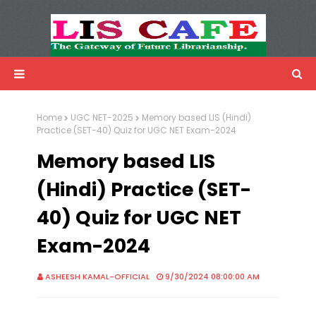
LIS Cafe
Advertisemnet
Home
UGC NET-2025
Memory based LIS (Hindi)
Practice (SET-40) Quiz for UGC NET Exam-2024
Memory based LIS
(Hindi) Practice (SET-
40) Quiz for UGC NET
Exam-2024
ASHEESH KAMAL-OFFICIAL
9/30/2024 08:00:00 AM