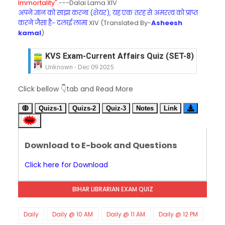
Immortality".
---Dalai Lama XIV
अपने ज्ञान को साझा करना (शेयर), यह एक तरह से अमरत्व को प्राप्त
करने जैसा है- दलाई लामा
XIV (Translated By-
Asheesh
kamal
)
KVS Exam-Current Affairs Quiz (SET-8) in Engli
Unknown
-
Dec 09 2025
KVS Exam-Current Affairs Quiz (SET-7) in Hindi
Click bellow 👇tab and Read More
Unknown
-
Dec 08 2025
KVS Exam-Current Affairs Quiz (SET-6) in Engli
Quizs-1
Quizs-2
Quiz-3
Notes
Link
Unknown
-
Dec 07 2025
KVS Exam-Current Affairs Quiz (SET-5) in Hindi
Unknown
-
Dec 06 2025
Download to E-book and Questions
KVS Exam-Current Affairs Quiz (SET-4) in Engli
Unknown
-
Dec 05 2025
Click here for Download
KVS Exam-Current Affairs Quiz (SET-3) in Hindi
Unknown
-
Dec 04 2025
BIHAR LIBRARIAN EXAM QUIZ
KVS Exam-Current Affairs Quiz (SET-2) in Engli
Unknown
-
Dec 03 2025
KVS Librarian Model Quiz Test-07 in Hindi (प्रत्येक र
Daily
Daily @ 10 AM
Daily @ 11 AM
Daily @ 12 PM