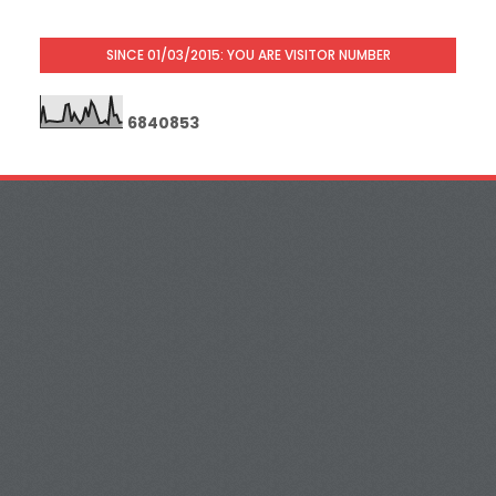
SINCE 01/03/2015: YOU ARE VISITOR NUMBER
6
8
4
0
8
5
3