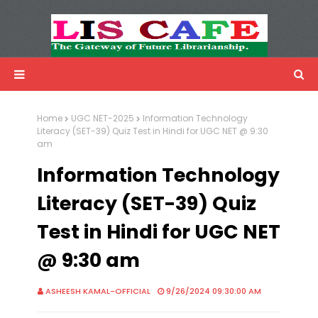
LIS Cafe
Advertisemnet
Home
UGC NET-2025
Information Technology
Literacy (SET-39) Quiz Test in Hindi for UGC NET @ 9:30
am
Information Technology
Literacy (SET-39) Quiz
Test in Hindi for UGC NET
@ 9:30 am
ASHEESH KAMAL-OFFICIAL
9/26/2024 09:30:00 AM