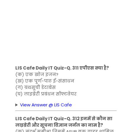
LIS Cafe Daily IT Quiz-Q. 311 एपीएस क्या है?
(क) एक खोज इंजन?
(ख) एक पूर्ण-पाठ ई-संसाधन
(ग) ग्रंथसूची डेटाबेस
(घ) लाइब्रेरी प्रबंधन सॉफ्टवेयर
View Answer @ LIS Cafe
LIS Cafe Daily IT Quiz-Q. 312 इनमें से कौन सा
लाइब्रेरी और सूचना विज्ञान जर्नल का नाम है?
(क) संदर्भ समीक्षा जिसमें ASLIB बुक गाइड शामिल