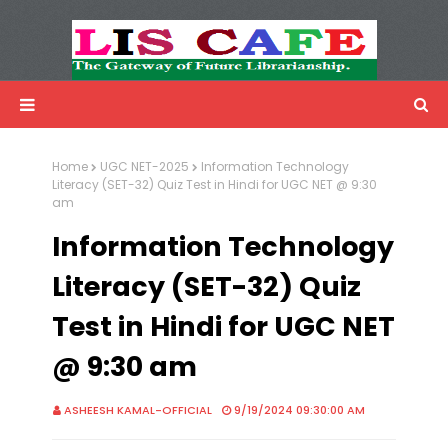
LIS Cafe
Advertisemnet
Home
UGC NET-2025
Information Technology
Literacy (SET-32) Quiz Test in Hindi for UGC NET @ 9:30
am
Information Technology
Literacy (SET-32) Quiz
Test in Hindi for UGC NET
@ 9:30 am
ASHEESH KAMAL-OFFICIAL
9/19/2024 09:30:00 AM