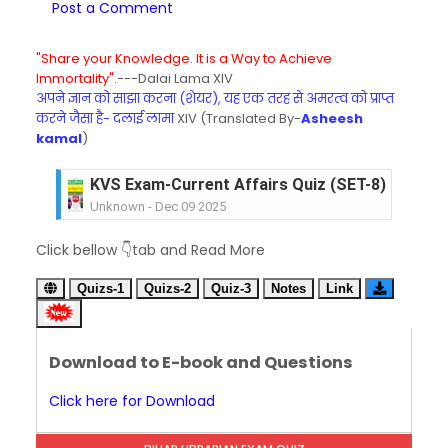
Post a Comment
"Share your Knowledge. It is a Way to Achieve
Immortality".
---Dalai Lama XIV
अपने ज्ञान को साझा करना (शेयर), यह एक तरह से अमरत्व को प्राप्त
करने जैसा है- दलाई लामा
XIV (Translated By-
Asheesh
kamal
)
KVS Exam-Current Affairs Quiz (SET-8) in Engli
Unknown
-
Dec 09 2025
KVS Exam-Current Affairs Quiz (SET-7) in Hindi
Click bellow 👇tab and Read More
Unknown
-
Dec 08 2025
KVS Exam-Current Affairs Quiz (SET-6) in Engli
Quizs-1
Quizs-2
Quiz-3
Notes
Link
Unknown
-
Dec 07 2025
KVS Exam-Current Affairs Quiz (SET-5) in Hindi
Unknown
-
Dec 06 2025
Download to E-book and Questions
KVS Exam-Current Affairs Quiz (SET-4) in Engli
Unknown
-
Dec 05 2025
Click here for Download
KVS Exam-Current Affairs Quiz (SET-3) in Hindi
Unknown
-
Dec 04 2025