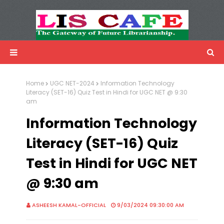
LIS Cafe
Advertisemnet
Home
UGC NET-2024
Information Technology
Literacy (SET-16) Quiz Test in Hindi for UGC NET @ 9:30
am
Information Technology
Literacy (SET-16) Quiz
Test in Hindi for UGC NET
@ 9:30 am
ASHEESH KAMAL-OFFICIAL
9/03/2024 09:30:00 AM