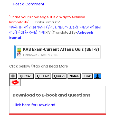
Post a Comment
"Share your Knowledge. It is a Way to Achieve
Immortality".
---Dalai Lama XIV
अपने ज्ञान को साझा करना (शेयर), यह एक तरह से अमरत्व को प्राप्त
करने जैसा है- दलाई लामा
XIV (Translated By-
Asheesh
kamal
)
KVS Exam-Current Affairs Quiz (SET-8) in Engli
Unknown
-
Dec 09 2025
KVS Exam-Current Affairs Quiz (SET-7) in Hindi
Click bellow 👇tab and Read More
Unknown
-
Dec 08 2025
KVS Exam-Current Affairs Quiz (SET-6) in Engli
Quizs-1
Quizs-2
Quiz-3
Notes
Link
Unknown
-
Dec 07 2025
KVS Exam-Current Affairs Quiz (SET-5) in Hindi
Unknown
-
Dec 06 2025
Download to E-book and Questions
KVS Exam-Current Affairs Quiz (SET-4) in Engli
Unknown
-
Dec 05 2025
Click here for Download
KVS Exam-Current Affairs Quiz (SET-3) in Hindi
Unknown
-
Dec 04 2025