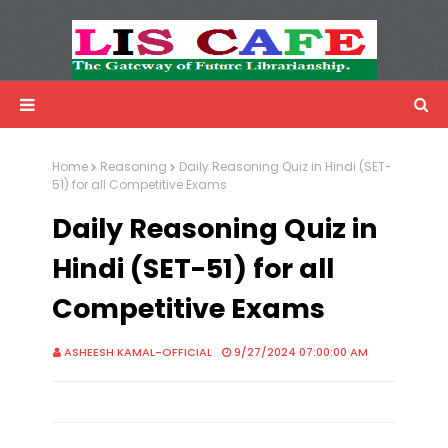
LIS Cafe
Advertisemnet
Home
Reasoning
Daily Reasoning Quiz in Hindi (SET-
51) for all Competitive Exams
Daily Reasoning Quiz in
Hindi (SET-51) for all
Competitive Exams
ASHEESH KAMAL-OFFICIAL
9/27/2024 07:00:00 AM