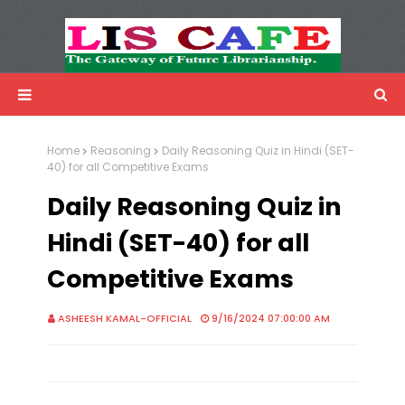
LIS Cafe
Advertisemnet
Home
Reasoning
Daily Reasoning Quiz in Hindi (SET-
40) for all Competitive Exams
Daily Reasoning Quiz in
Hindi (SET-40) for all
Competitive Exams
ASHEESH KAMAL-OFFICIAL
9/16/2024 07:00:00 AM