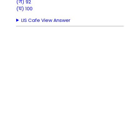
(ग) 92
(घ) 100
LIS Cafe View Answer