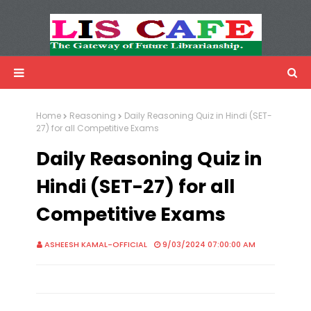
LIS Cafe
Advertisemnet
Home
Reasoning
Daily Reasoning Quiz in Hindi (SET-
27) for all Competitive Exams
Daily Reasoning Quiz in
Hindi (SET-27) for all
Competitive Exams
ASHEESH KAMAL-OFFICIAL
9/03/2024 07:00:00 AM