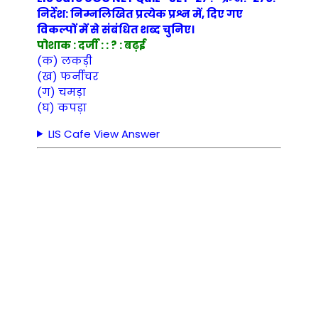
निर्देश: निम्नलिखित प्रत्येक प्रश्न में, दिए गए
विकल्पों में से संबंधित शब्द चुनिए।
पोशाक : दर्जी : : ? : बढ़ई
(क) लकड़ी
(ख) फर्नीचर
(ग) चमड़ा
(घ) कपड़ा
LIS Cafe View Answer