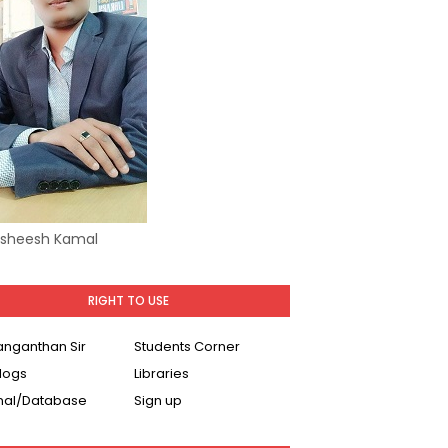
Asheesh Kamal
RIGHT TO USE
Ranganthan Sir
Students Corner
logs
Libraries
nal/Database
Sign up