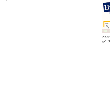
Plea
को क