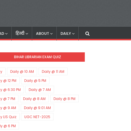
AD
हिन्दी
ABOUT
DAILY
BIHAR LIBRARIAN EXAM QUIZ
ly
Daily @ 10 AM
Daily @ 11 AM
ly @ 12 PM
Daily @ 5 PM
ly @ 6:30 PM
Daily @ 7 AM
ly @ 7 PM
Daily @ 8 AM
Daily @ 8 PM
ly @ 9 AM
Daily @ 9:01 AM
ly LIS Quiz
UGC NET-2025
ly @ 6 PM