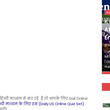
KVS_2025-26
K
KVS Exam-Current
K
Affairs Quiz (SET-2) in
Af
English
E
DECEMBER 03, 2025
D
Continue Reading»»और पढ़ें»»READ THE FULL
Con
ARTICLE ⇒© [Asheesh Kamal] and [LIS Cafe],
ART
[2011-2024]. Unauthorized use and/or
[20
duplication of this material…
dup
 हिन्दी माध्यम से कर रहे हैं तो आपके लिए Dail Online
्दी माध्यम के लिए इस (Daily LIS Online Quiz Set)
नाएँ|