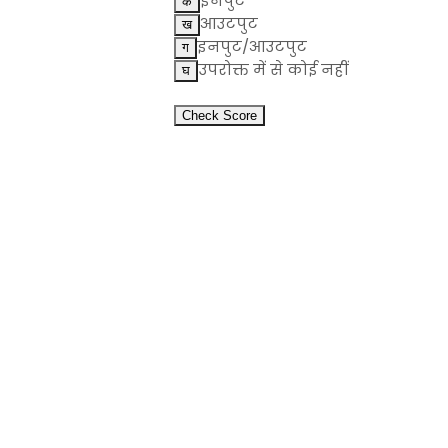
इनपुट
आउटपुट
इनपुट/आउटपुट
उपरोक्त में से कोई नहीं