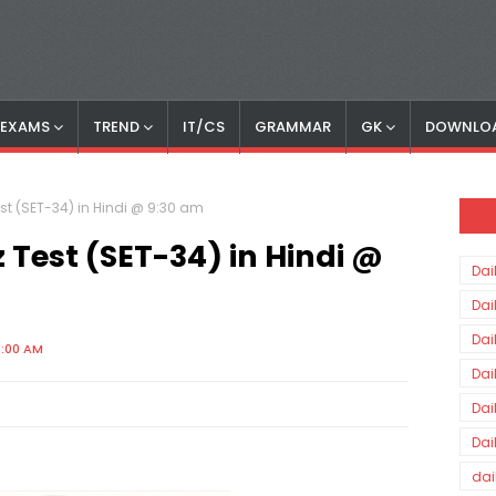
S EXAMS
TREND
IT/CS
GRAMMAR
GK
DOWNLO
Test (SET-34) in Hindi @ 9:30 am
z Test (SET-34) in Hindi @
Dai
Dai
Dai
0:00 AM
Dai
Dai
Dai
dai