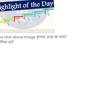
se click above Image कृपया ऊपर के फोटो
्लिक करें