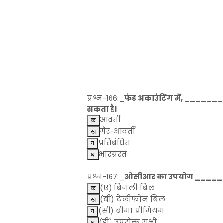
प्रश्न-166:_
फंड अकाउंटिंग में, _______ फ
सकता है।
आवर्ती
गैर-आवर्ती
प्रतिबंधित
भारग्रस्त
प्रश्न-167:_
ओसीआर का उपयोग ________
(ए) बिजली बिल
(बी) टेलीफोन बिल
(सी) बीमा प्रीमियम
(डी) उपरोक्त सभी