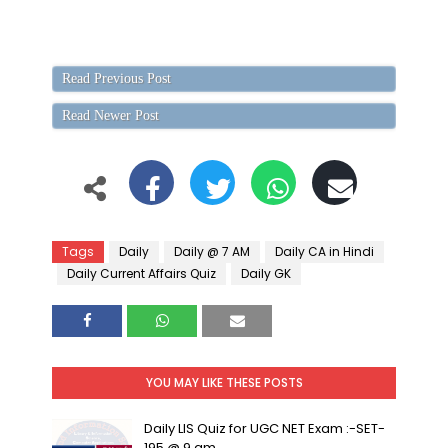
Read Previous Post
Read Newer Post
Tags
Daily
Daily @ 7 AM
Daily CA in Hindi
Daily Current Affairs Quiz
Daily GK
YOU MAY LIKE THESE POSTS
Daily LIS Quiz for UGC NET Exam :-SET-
195 @ 9 am