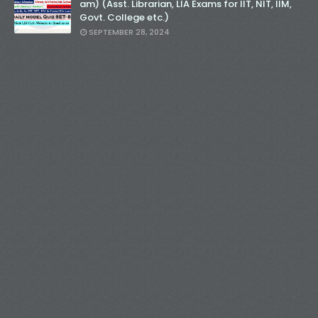
am) (Asst. Librarian, LIA Exams for IIT, NIT, IIM,
Govt. College etc.)
SEPTEMBER 28, 2024