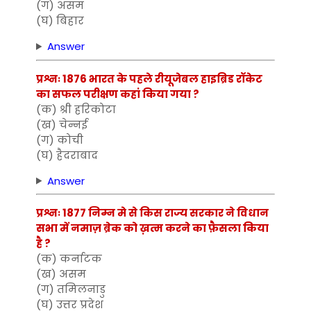
(ग) असम
(घ) बिहार
Answer
प्रश्नः 1876 भारत के पहले रीयूजेबल हाइब्रिड रॉकेट
का सफल परीक्षण कहां किया गया ?
(क) श्री हरिकोटा
(ख) चेन्नई
(ग) कोची
(घ) हैदराबाद
Answer
प्रश्नः 1877 निम्न मे से किस राज्य सरकार ने विधान
सभा में नमाज़ ब्रेक को ख़त्म करने का फ़ैसला किया
है ?
(क) कर्नाटक
(ख) असम
(ग) तमिलनाडु
(घ) उत्तर प्रदेश