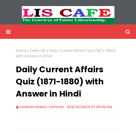
LIS Cafe
Advertisemnet
Home
Daily GK
Daily Current Affairs Quiz (1871-1880)
with Answer in Hindi
Daily Current Affairs
Quiz (1871-1880) with
Answer in Hindi
ASHEESH KAMAL-OFFICIAL
9/24/2024 07:05:00 AM